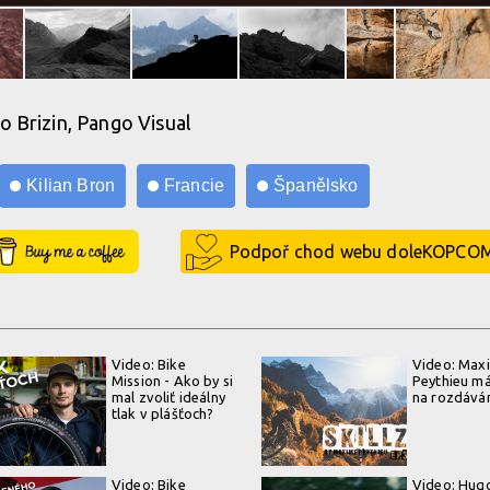
o Brizin, Pango Visual
Kilian Bron
Francie
Španělsko
Buy Me a Coffee
Podpoř chod webu doleKOPCO
Video: Bike
Video: Max
Mission - Ako by si
Peythieu má 
mal zvoliť ideálny
na rozdává
tlak v plášťoch?
Video: Bike
Video: Hug