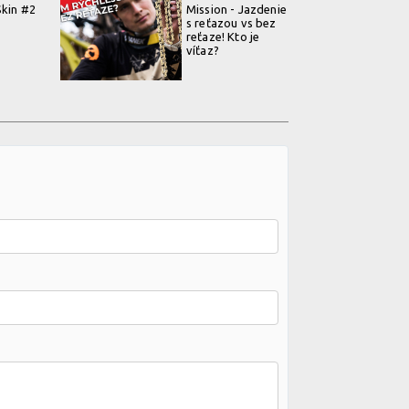
Skin #2
Mission - Jazdenie
s reťazou vs bez
reťaze! Kto je
víťaz?