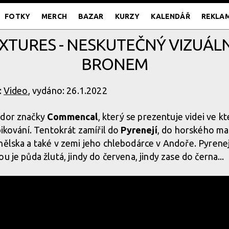
FOTKY
MERCH
BAZAR
KURZY
KALENDÁŘ
REKLA
XTURES - NESKUTEČNÝ VIZUÁLNÍ
BRONEM
:
Video
, vydáno: 26.1.2022
dor značky
Commencal
, který se prezentuje videi ve k
bikování. Tentokrát zamířil do
Pyrenejí
, do horského mas
nělska a také v zemi jeho chlebodárce v Andoře. Pyrene
u je půda žlutá, jindy do červena, jindy zase do černa...