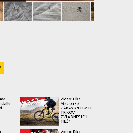
M
ime
Video: Bike
skillu
Mission - 5
ní
ZÁBAVNÝCH MTB
TRIKOV!
ZVLÁDNEŠ ICH
TIEŽ?
o
Video: Bike