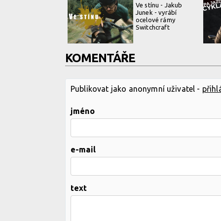
Ve stínu - Jakub
Junek - vyrábí
ocelové rámy
Switchcraft
KOMENTÁŘE
Publikovat jako anonymní uživatel -
přihl
jméno
e-mail
text