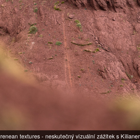
renean textures - neskutečný vizuální zážitek s Kilia