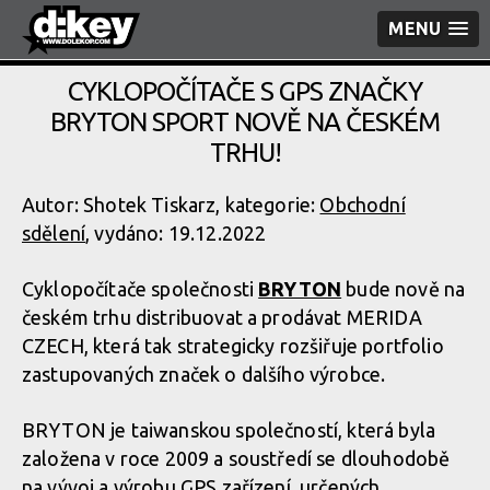
MENU
CYKLOPOČÍTAČE S GPS ZNAČKY
BRYTON SPORT NOVĚ NA ČESKÉM
TRHU!
Autor: Shotek Tiskarz, kategorie:
Obchodní
sdělení
, vydáno: 19.12.2022
Cyklopočítače společnosti
BRYTON
bude nově na
českém trhu distribuovat a prodávat MERIDA
CZECH, která tak strategicky rozšiřuje portfolio
zastupovaných značek o dalšího výrobce.
BRYTON je taiwanskou společností, která byla
založena v roce 2009 a soustředí se dlouhodobě
na vývoj a výrobu GPS zařízení, určených