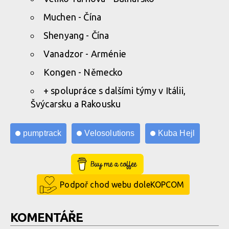
Muchen - Čína
Shenyang - Čína
Vanadzor - Arménie
Kongen - Německo
+ spolupráce s dalšími týmy v Itálii,
Švýcarsku a Rakousku
pumptrack
Velosolutions
Kuba Hejl
Buy Me a Coffee
Podpoř chod webu doleKOPCOM
KOMENTÁŘE