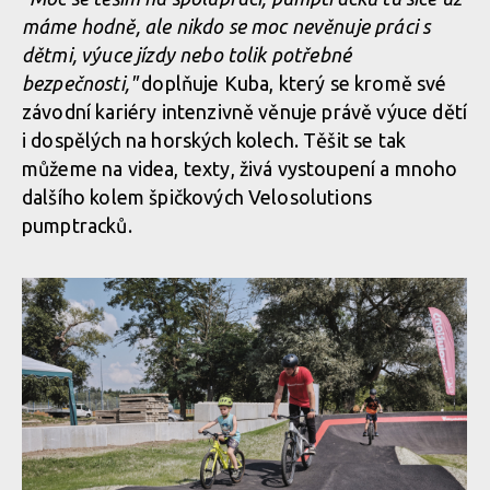
máme hodně, ale nikdo se moc nevěnuje práci s
Kuba Hejl novým ambasadorem Velosolutions v ČR
dětmi, výuce jízdy nebo tolik potřebné
bezpečnosti,"
doplňuje Kuba, který se kromě své
závodní kariéry intenzivně věnuje právě výuce dětí
Kuba Hejl novým ambasadorem Velosolutions v ČR
i dospělých na horských kolech. Těšit se tak
můžeme na videa, texty, živá vystoupení a mnoho
dalšího kolem špičkových Velosolutions
pumptracků.