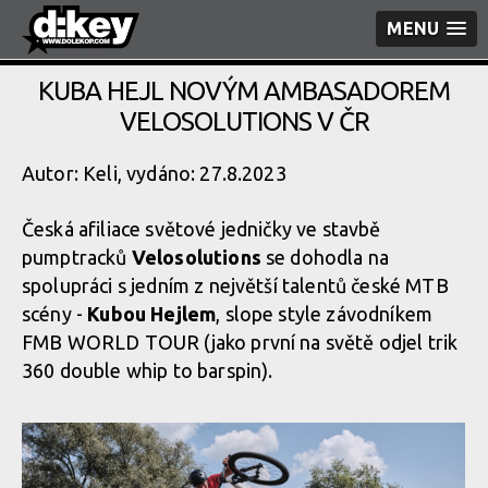
MENU
KUBA HEJL NOVÝM AMBASADOREM
VELOSOLUTIONS V ČR
Autor: Keli, vydáno: 27.8.2023
Česká afiliace světové jedničky ve stavbě
pumptracků
Velosolutions
se dohodla na
spolupráci s jedním z největší talentů české MTB
scény -
Kubou Hejlem
, slope style závodníkem
FMB WORLD TOUR (jako první na světě odjel trik
360 double whip to barspin).