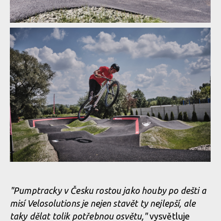
Kuba Hejl novým ambasadorem Velosolutions v ČR
Kuba Hejl novým ambasadorem Velosolutions v ČR
Kuba Hejl novým ambasadorem Velosolutions v ČR
Kuba Hejl novým ambasadorem Velosolutions v ČR
"Pumptracky v Česku rostou jako houby po dešti a
misí Velosolutions je nejen stavět ty nejlepší, ale
Kuba Hejl novým ambasadorem Velosolutions v ČR
taky dělat tolik potřebnou osvětu,"
vysvětluje