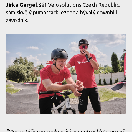
Jirka Gergel
, šéf Velosolutions Czech Republic,
sám skvělý pumptrack jezdec a bývalý downhill
Kuba Hejl novým ambasadorem Velosolutions v ČR
závodník.
Kuba Hejl novým ambasadorem Velosolutions v ČR
"Moc se těším na spolupráci, pumptracků tu sice už