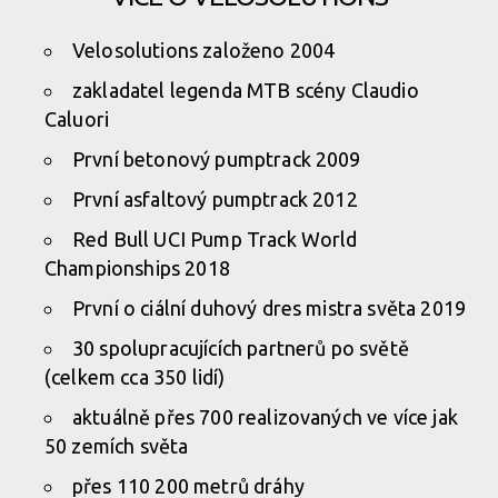
Kuba Hejl novým ambasadorem Velosolutions v ČR
Velosolutions založeno 2004
Kuba Hejl novým ambasadorem Velosolutions v ČR
zakladatel legenda MTB scény Claudio
Caluori
První betonový pumptrack 2009
První asfaltový pumptrack 2012
Red Bull UCI Pump Track World
Championships 2018
První o ciální duhový dres mistra světa 2019
30 spolupracujících partnerů po světě
(celkem cca 350 lidí)
aktuálně přes 700 realizovaných ve více jak
50 zemích světa
přes 110 200 metrů dráhy