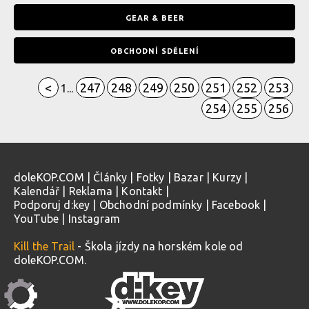
GEAR & BEER
OBCHODNÍ SDĚLENÍ
<
247
248
249
250
251
252
253
1
...
254
255
256
doleKOP.COM
|
Články
|
Fotky
|
Bazar
|
Kurzy
|
Kalendář
|
Reklama
|
Kontakt
|
Podporuj d:key
|
Obchodní podmínky
|
Facebook
|
YouTube
|
Instagram
Kill the Trail
- Škola jízdy na horském kole od
doleKOP.COM.