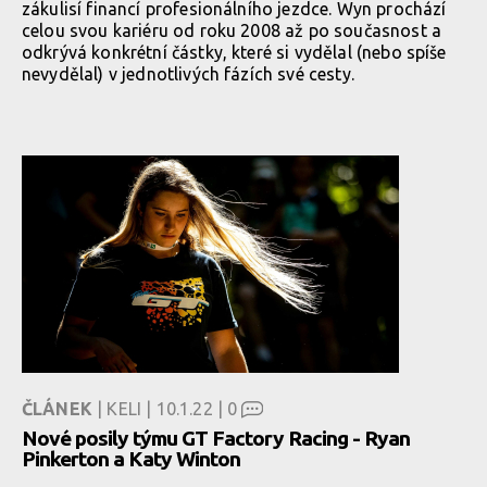
zákulisí financí profesionálního jezdce. Wyn prochází
celou svou kariéru od roku 2008 až po současnost a
odkrývá konkrétní částky, které si vydělal (nebo spíše
nevydělal) v jednotlivých fázích své cesty.
ČLÁNEK
| KELI | 10.1.22 |
0
Nové posily týmu GT Factory Racing - Ryan
Pinkerton a Katy Winton