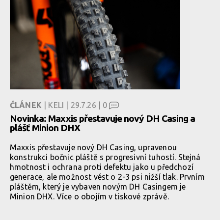
ČLÁNEK
| KELI | 29.7.26 |
0
Novinka: Maxxis přestavuje nový DH Casing a
plášť Minion DHX
Maxxis přestavuje nový DH Casing, upravenou
konstrukci bočnic pláště s progresivní tuhostí. Stejná
hmotnost i ochrana proti defektu jako u předchozí
generace, ale možnost vést o 2-3 psi nižší tlak. Prvním
pláštěm, který je vybaven novým DH Casingem je
Minion DHX. Více o obojím v tiskové zprávě.