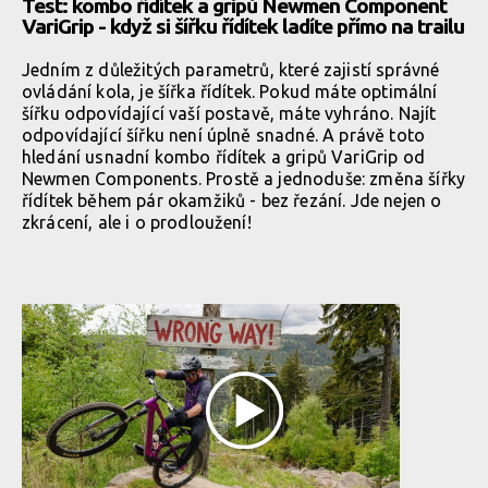
Test: kombo řídítek a gripů Newmen Component
VariGrip - když si šířku řídítek ladíte přímo na trailu
Jedním z důležitých parametrů, které zajistí správné
ovládání kola, je šířka řídítek. Pokud máte optimální
šířku odpovídající vaší postavě, máte vyhráno. Najít
odpovídající šířku není úplně snadné. A právě toto
hledání usnadní kombo řídítek a gripů VariGrip od
Newmen Components. Prostě a jednoduše: změna šířky
řídítek během pár okamžiků - bez řezání. Jde nejen o
zkrácení, ale i o prodloužení!