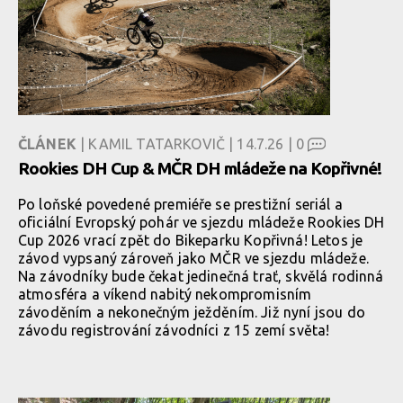
ČLÁNEK
| KAMIL TATARKOVIČ | 14.7.26 |
0
Rookies DH Cup & MČR DH mládeže na Kopřivné!
Po loňské povedené premiéře se prestižní seriál a
oficiální Evropský pohár ve sjezdu mládeže Rookies DH
Cup 2026 vrací zpět do Bikeparku Kopřivná! Letos je
závod vypsaný zároveň jako MČR ve sjezdu mládeže.
Na závodníky bude čekat jedinečná trať, skvělá rodinná
atmosféra a víkend nabitý nekompromisním
závoděním a nekonečným ježděním. Již nyní jsou do
závodu registrování závodníci z 15 zemí světa!