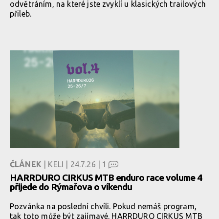
odvětráním, na které jste zvyklí u klasických trailových
přileb.
ČLÁNEK
| KELI | 24.7.26 |
1
HARRDURO CIRKUS MTB enduro race volume 4
přijede do Rýmařova o víkendu
Pozvánka na poslední chvíli. Pokud nemáš program,
tak toto může být zajímavé. HARRDURO CIRKUS MTB