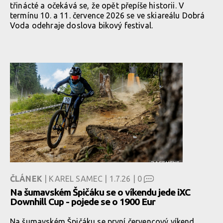
třinácté a očekává se, že opět přepíše historii. V
termínu 10. a 11. července 2026 se ve skiareálu Dobrá
Voda odehraje doslova bikový festival.
ČLÁNEK
| KAREL SAMEC | 1.7.26 |
0
Na šumavském Špičáku se o víkendu jede iXC
Downhill Cup - pojede se o 1900 Eur
Na šumavském Špičáku se první červencový víkend