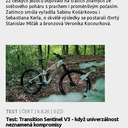
22 českých jezdců bojovalo na tratích známých ze
světového poháru s prachem i proměnlivým počasím.
Zatímco smůla vyřadila Sabinu Košárkovou i
Sebastiana Kerla, o skvělé výsledky se postarali čtvrtý
Stanislav Mlčák a bronzová Veronika Kocourková.
TEST
| ČERT | 6.8.26 |
0
Test: Transition Sentinel V3 - když univerzálnost
neznamená kompromisy