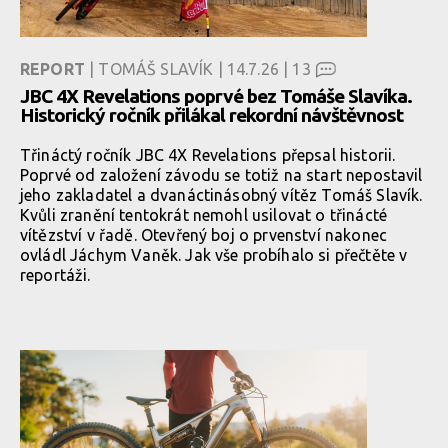
REPORT
| TOMÁŠ SLAVÍK | 14.7.26 |
13
JBC 4X Revelations poprvé bez Tomáše Slavíka.
Historický ročník přilákal rekordní návštěvnost
Třináctý ročník JBC 4X Revelations přepsal historii.
Poprvé od založení závodu se totiž na start nepostavil
jeho zakladatel a dvanáctinásobný vítěz Tomáš Slavík.
Kvůli zranění tentokrát nemohl usilovat o třinácté
vítězství v řadě. Otevřený boj o prvenství nakonec
ovládl Jáchym Vaněk. Jak vše probíhalo si přečtěte v
reportáži.