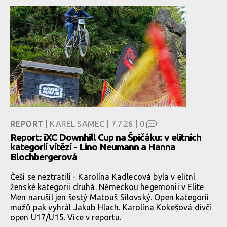
REPORT
| KAREL SAMEC | 7.7.26 |
0
Report: iXC Downhill Cup na Špičáku: v elitních
kategorií vítězí - Lino Neumann a Hanna
Blochbergerová
Češi se neztratili - Karolína Kadlecová byla v elitní
ženské kategorii druhá. Německou hegemonii v Elite
Men narušil jen šestý Matouš Silovský. Open kategorii
mužů pak vyhrál Jakub Hlach. Karolína Kokešová dívčí
open U17/U15. Více v reportu.