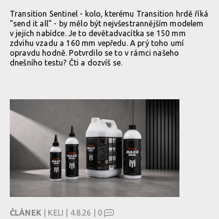
Transition Sentinel - kolo, kterému Transition hrdě říká
"send it all" - by mělo být nejvšestrannějším modelem
v jejich nabídce. Je to devětadvacítka se 150 mm
zdvihu vzadu a 160 mm vepředu. A prý toho umí
opravdu hodně. Potvrdilo se to v rámci našeho
dnešního testu? Čti a dozvíš se.
ČLÁNEK
| KELI | 4.8.26 |
0