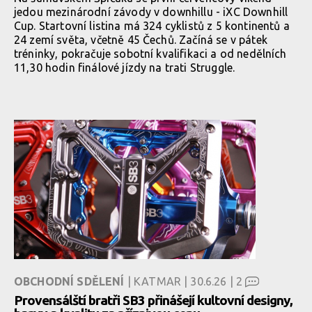
jedou mezinárodní závody v downhillu - iXC Downhill
Cup. Startovní listina má 324 cyklistů z 5 kontinentů a
24 zemí světa, včetně 45 Čechů. Začíná se v pátek
tréninky, pokračuje sobotní kvalifikaci a od nedělních
11,30 hodin finálové jízdy na trati Struggle.
OBCHODNÍ SDĚLENÍ
| KATMAR | 30.6.26 |
2
Provensálští bratři SB3 přinášejí kultovní designy,