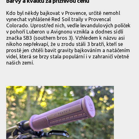
barvy a kvalitu za příznivou cenu
Kdo byl někdy bajkovat v Provence, určitě nemohl
vynechat vyhlášené Red Soil traily v Provencal
Colorado. Uprostřed nich, vedle levandulových políček
v pohoří Luberon u Avignonu vznikla a dodnes sídlí
značka SB3 (southern bros 3). Vzhledem k názvu asi
nikoho nepřekvapí, že u zrodu stáli 3 bratři, kteří se
prostě jen chtěli bavit gravity bajkováním a natáčením
videí, která se brzy stala populární i v zahraničí včetně
našich zemí.