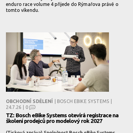
enduro race volume 4 přijede do Rýmařova právě o
tomto víkendu.
OBCHODNÍ SDĚLENÍ
| BOSCH EBIKE SYSTEMS |
24.7.26 |
0
TZ: Bosch eBike Systems otevírá registrace na
školení prodejců pro modelový rok 2027
(Tisková zpráva) Společnost Bosch eBike Systems