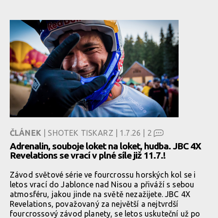
ČLÁNEK
| SHOTEK TISKARZ | 1.7.26 |
2
Adrenalin, souboje loket na loket, hudba. JBC 4X
Revelations se vrací v plné síle již 11.7.!
Závod světové série ve fourcrossu horských kol se i
letos vrací do Jablonce nad Nisou a přiváží s sebou
atmosféru, jakou jinde na světě nezažijete. JBC 4X
Revelations, považovaný za největší a nejtvrdší
fourcrossový závod planety, se letos uskuteční už po