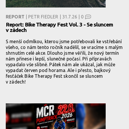
REPORT
| PETR FIEDLER | 31.7.26 |
0
Report: Bike Therapy Fest Vol. 3 - Se sluncem
v zádech
S menší odmlkou, kterou jsme potřebovali ke vstřebání
všeho, co nám tento ročník nadělil, se vracíme s malým
shrnutím celé akce. Dlouho jsme věřili, že nový termín
nám přinese i lepší, slunečné počasí. Při přípravách
vypadalo vše slibně. Pátek nám ale ukázal, jak může
vypadat červen pod horama. Ale i přesto, bajkový
fesťáček Bike Therapy Fest skončil se sluncem
v zádech!