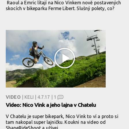
Raoul a Emric lítají na Nico Vinkem nově postavených
skocích v bikeparku Ferme Libert. Slušný polety, co?
VIDEO
| KELI | 4.7.17 |
1
Video: Nico Vink a jeho lajna v Chatelu
V Chatelu je super bikepark, Nico Vink to ví a proto si
tam nakopal super lajničku. Koukni na video od
ShapeRideShoot a užívej.