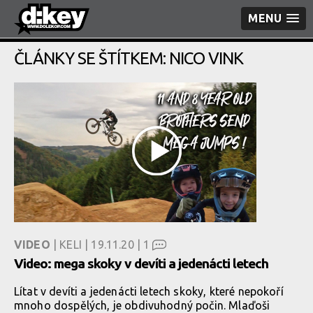
MENU
ČLÁNKY SE ŠTÍTKEM: NICO VINK
VIDEO
| KELI | 19.11.20 |
1
Video: mega skoky v devíti a jedenácti letech
Lítat v devíti a jedenácti letech skoky, které nepokoří
mnoho dospělých, je obdivuhodný počin. Mlaďoši