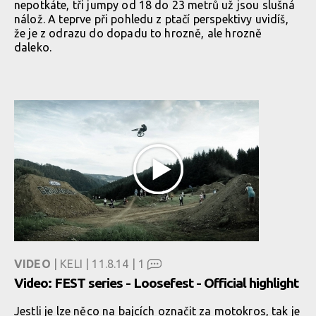
nepotkáte, tři jumpy od 18 do 23 metrů už jsou slušná
nálož. A teprve při pohledu z ptačí perspektivy uvidíš,
že je z odrazu do dopadu to hrozně, ale hrozně
daleko.
VIDEO
| KELI | 11.8.14 |
1
Video: FEST series - Loosefest - Official highlight
Jestli je lze něco na bajcích označit za motokros, tak je