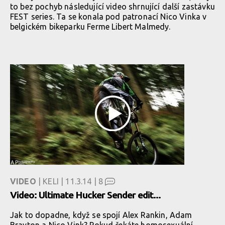
to bez pochyb následující video shrnující další zastávku
FEST series. Ta se konala pod patronací Nico Vinka v
belgickém bikeparku Ferme Libert Malmedy.
VIDEO
| KELI | 11.3.14 |
8
Video: Ultimate Hucker Sender edit...
Jak to dopadne, když se spojí Alex Rankin, Adam
Brayton a Nico Vink? Pokud čekáte homosexuální