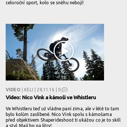
celoroční sport, kolo se sněhu nebojí!
VIDEO
| KELI | 28.11.16 |
0
Video: Nico Vink a kámoši ve Whistleru
Ve Whistleru teď už vládne paní zima, ale v létě to tam
bylo kolům zaslíbené. Nico Vink spolu s kámošama
před objektivem Shaperideshoot ti ukážou co je to skill
a styl. Mají ho na litry!