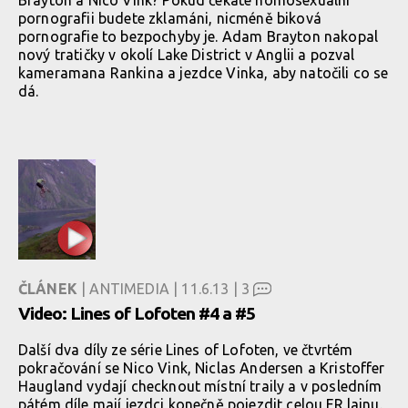
pornografii budete zklamáni, nicméně biková
pornografie to bezpochyby je. Adam Brayton nakopal
nový tratičky v okolí Lake District v Anglii a pozval
kameramana Rankina a jezdce Vinka, aby natočili co se
dá.
ČLÁNEK
| ANTIMEDIA | 11.6.13 |
3
Video: Lines of Lofoten #4 a #5
Další dva díly ze série Lines of Lofoten, ve čtvrtém
pokračování se Nico Vink, Niclas Andersen a Kristoffer
Haugland vydají checknout místní traily a v posledním
pátém díle mají jezdci konečně pojezdit celou FR lajnu.