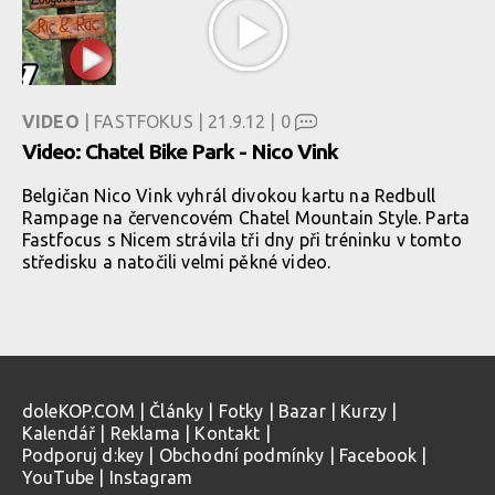
VIDEO
| FASTFOKUS | 21.9.12 |
0
Video: Chatel Bike Park - Nico Vink
Belgičan Nico Vink vyhrál divokou kartu na Redbull
Rampage na červencovém Chatel Mountain Style. Parta
Fastfocus s Nicem strávila tři dny při tréninku v tomto
středisku a natočili velmi pěkné video.
doleKOP.COM
|
Články
|
Fotky
|
Bazar
|
Kurzy
|
Kalendář
|
Reklama
|
Kontakt
|
Podporuj d:key
|
Obchodní podmínky
|
Facebook
|
YouTube
|
Instagram