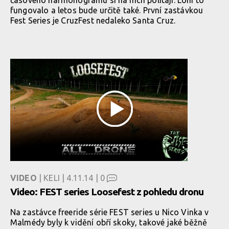
časového harmonogramu si na nich polítají. Loni to
fungovalo a letos bude určitě také. První zastávkou
Fest Series je CruzFest nedaleko Santa Cruz.
VIDEO
| KELI | 4.11.14 |
0
Video: FEST series Loosefest z pohledu dronu
Na zastávce freeride série FEST series u Nico Vinka v
Malmédy byly k vidění obří skoky, takové jaké běžně