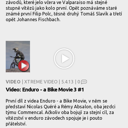
závodů, které jelo včera ve Valparaiso má stejné
stupně vítězů jako kolo první. Opět poznáváme staré
známé první Filip Polc, těsně druhý Tomáš Slavík a třetí
opět Johannes Fischbach.
VIDEO
| XTREME VIDEO | 5.4.13 |
0
Video: Enduro - a Bike Movie 3 #1
První díl z videa Enduro - a Bike Movie, v něm se
představí Nicolas Quéré a Rémy Absalon, oba jezdci
týmu Commencal. Ačkoliv oba bojují za stejní cíl, za
vítězství v enduro závodech spojuje je i pouto
přátelství.