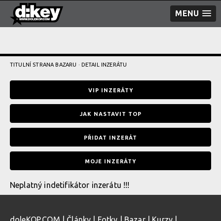
MENU
TITULNÍ STRANA BAZARU
· DETAIL INZERÁTU
VIP INZERÁTY
JAK NASTAVIT TOP
PŘIDAT INZERÁT
MOJE INZERÁTY
Neplatný indetifikátor inzerátu !!!
doleKOP.COM
|
Články
|
Fotky
|
Bazar
|
Kurzy
|