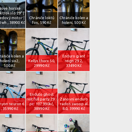
Nové horské
ektrokolo 29” |
ředový motor |
Chrániče loktů
Chrániče kolen a
 wh , 38900 Kč
fox, 590 Kč
holení, 500 Kč
rániče kolen a
Enduro giant
holení six2,
Kellys thorx 50,
reign 29 2,
500 Kč
29990 Kč
33490 Kč
Enduto ghost
riot full party 29 -
Zánovní enduro
nyon neuron 6
pc: 107 990kč,
radon swoop al
, 35990 Kč
38990 Kč
8.0, 39990 Kč