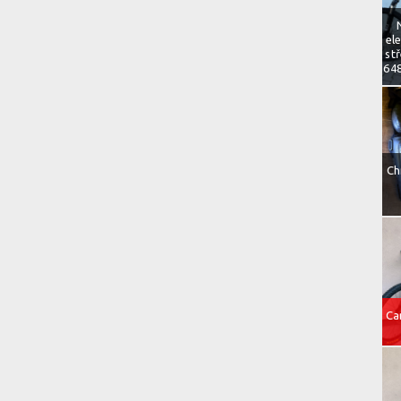
el
st
648
Ch
Ca