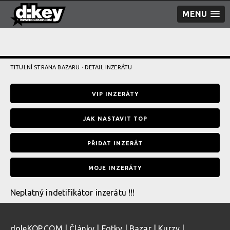
MENU
TITULNÍ STRANA BAZARU
· DETAIL INZERÁTU
VIP INZERÁTY
JAK NASTAVIT TOP
PŘIDAT INZERÁT
MOJE INZERÁTY
Neplatný indetifikátor inzerátu !!!
doleKOP.COM
|
Články
|
Fotky
|
Bazar
|
Kurzy
|