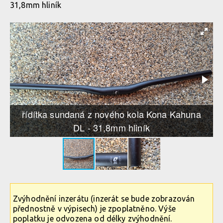
31,8mm hliník
řídítka sundaná z nového kola Kona Kahuna
DL - 31,8mm hliník
Zvýhodnění inzerátu (inzerát se bude zobrazován
přednostně v výpisech) je zpoplatněno. Výše
poplatku je odvozena od délky zvýhodnění.