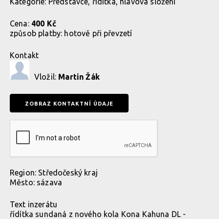
Kategorie:
Představce, řidítka, hlavová složení
Cena:
400 Kč
způsob platby:
hotově při převzetí
Kontakt
Vložil:
Martin Žák
Region:
Středočeský kraj
Město:
sázava
Text inzerátu
řídítka sundaná z nového kola Kona Kahuna DL -