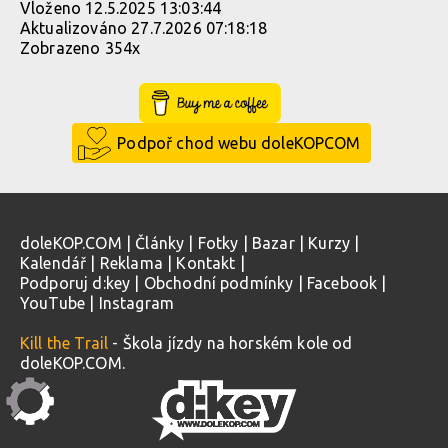
Vloženo 12.5.2025 13:03:44
Aktualizováno 27.7.2026 07:18:18
Zobrazeno 354x
Buy Me a Coffee
Podpoř chod webu doleKOPCOM
doleKOP.COM
|
Články
|
Fotky
|
Bazar
|
Kurzy
|
Kalendář
|
Reklama
|
Kontakt
|
Podporuj d:key
|
Obchodní podmínky
|
Facebook
|
YouTube
|
Instagram
Kill the Trail
- Škola jízdy na horském kole od
doleKOP.COM.