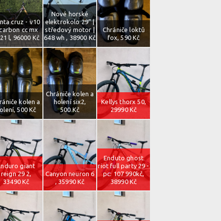
Nové horské
nta cruz - v10
elektrokolo 29” |
 carbon cc mx
středový motor |
Chrániče loktů
21 l, 96000 Kč
648 wh , 38900 Kč
fox, 590 Kč
Chrániče kolen a
rániče kolen a
holení six2,
Kellys thorx 50,
olení, 500 Kč
500 Kč
29990 Kč
Enduto ghost
Enduro giant
riot full party 29 -
reign 29 2,
Canyon neuron 6
pc: 107 990kč,
33490 Kč
, 35990 Kč
38990 Kč