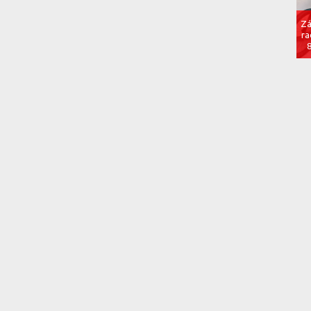
Zá
ra