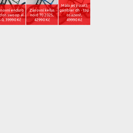
Málo jetý scott
novní enduro
Zánovní kellys
gambler dh - top
don swoop al
noid 70 2025,
osazení!,
8.0, 39990 Kč
42990 Kč
49990 Kč