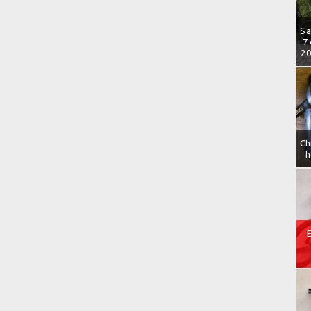
Sa
7
20
Ch
h