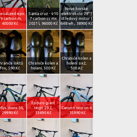
Nové horské
ecialized epic
Santa cruz - v10
elektrokolo 29” |
29 carbon m,
7 carbon cc mx
středový motor |
40000 Kč
2021 l, 96000 Kč
648 wh , 38900 Kč
Chrániče kolen a
hrániče loktů
Chrániče kolen a
holení six2,
fox, 590 Kč
holení, 500 Kč
500 Kč
Enduro giant
llys thorx 50,
reign 29 2,
Canyon neuron 6
29990 Kč
33490 Kč
, 35990 Kč