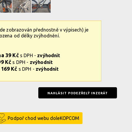
ude zobrazován přednostně v výpisech) je
vozena od délky zvýhodnění.
na 39 Kč
s DPH -
zvýhodnit
99 Kč
s DPH -
zvýhodnit
 169 Kč
s DPH -
zvýhodnit
NAHLÁSIT PODEZŘELÝ INZERÁT
Podpoř chod webu doleKOPCOM