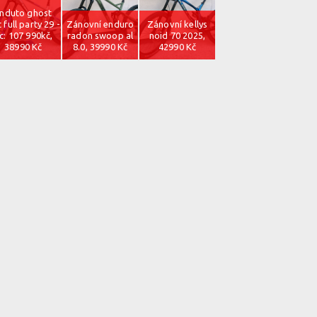
nduto ghost
t full party 29 -
Zánovní enduro
Zánovní kellys
c: 107 990kč,
radon swoop al
noid 70 2025,
38990 Kč
8.0, 39990 Kč
42990 Kč