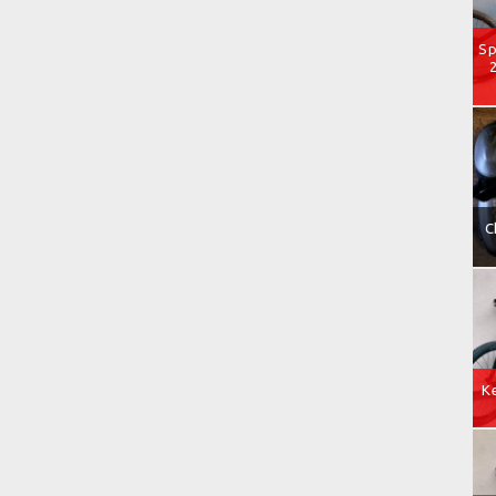
Sp
C
Ke