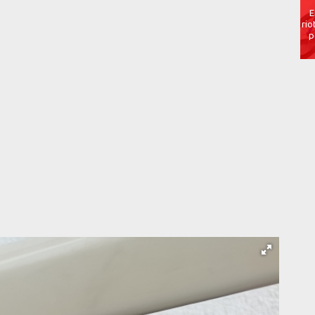
E
rio
p