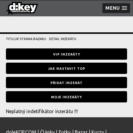
MENU
TITULNÍ STRANA BAZARU
· DETAIL INZERÁTU
VIP INZERÁTY
JAK NASTAVIT TOP
PŘIDAT INZERÁT
MOJE INZERÁTY
Neplatný indetifikátor inzerátu !!!
doleKOP.COM
|
Články
|
Fotky
|
Bazar
|
Kurzy
|