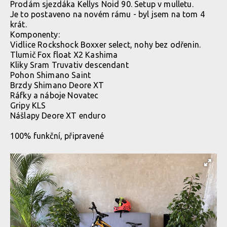
Prodám sjezdáka Kellys Noid 90. Setup v mulletu.
Je to postaveno na novém rámu - byl jsem na tom 4
krát.
Komponenty:
Vidlice Rockshock Boxxer select, nohy bez odřenin.
Tlumič Fox float X2 Kashima
Kliky Sram Truvativ descendant
Pohon Shimano Saint
Brzdy Shimano Deore XT
Ráfky a náboje Novatec
Gripy KLS
Nášlapy Deore XT enduro
100% funkční, připravené