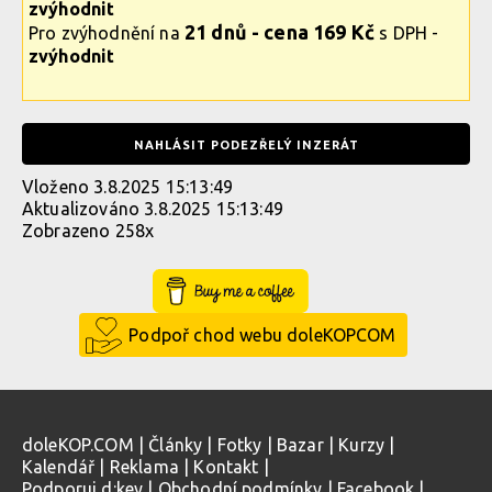
zvýhodnit
21 dnů - cena 169 Kč
Pro zvýhodnění na
s DPH -
zvýhodnit
NAHLÁSIT PODEZŘELÝ INZERÁT
Vloženo 3.8.2025 15:13:49
Aktualizováno 3.8.2025 15:13:49
Zobrazeno 258x
Buy Me a Coffee
Podpoř chod webu doleKOPCOM
doleKOP.COM
|
Články
|
Fotky
|
Bazar
|
Kurzy
|
Kalendář
|
Reklama
|
Kontakt
|
Podporuj d:key
|
Obchodní podmínky
|
Facebook
|