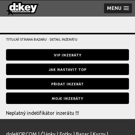
MENU
TITULNÍ STRANA BAZARU
· DETAIL INZERÁTU
VIP INZERÁTY
JAK NASTAVIT TOP
PŘIDAT INZERÁT
MOJE INZERÁTY
Neplatný indetifikátor inzerátu !!!
doleKOP.COM
|
Články
|
Fotky
|
Bazar
|
Kurzy
|