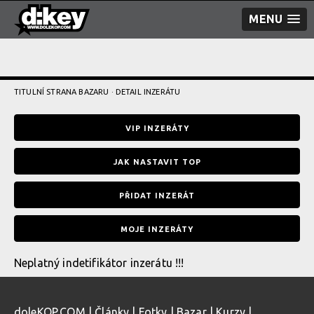
MENU
TITULNÍ STRANA BAZARU
· DETAIL INZERÁTU
VIP INZERÁTY
JAK NASTAVIT TOP
PŘIDAT INZERÁT
MOJE INZERÁTY
Neplatný indetifikátor inzerátu !!!
doleKOP.COM
|
Články
|
Fotky
|
Bazar
|
Kurzy
|