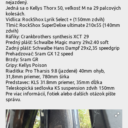
nejazdený.
Jedná sa o Kellys Thorx 50, veľkosť M na 29 palcových
kolesách.
Vidlica: RockShox Lyrik Select + (150mm zdvih)
Tlmič: RockShox SuperDelixe ultimate 210x55 (140mm
zdvih)
Ráfiky: Crankbrothers synthesis XCT 29
Predný plášť: Schwalbe Magic marry 29x2.40 soft
Zadný plášť: Schwalbe Hans Dampf 29x2,35 speedgrip
Prehadzovač: Sram GX 12 speed
Brzdy: Sram GR
Gripy: Kellys Poison
Riaditka: Pro Tharsis 9.8 (jazdené) 40mm ohyb,
31,8mm priemer, 780mm šírka
Predstavec: KLS 31.8mm priemer, 35mm dĺžka
Teleskopická sedlovka KS suspension zdvih 150mm
Pre viac informácií, fotiek alebo dalších otázok píšte
správu.