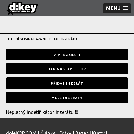
MENU
TITULNÍ STRANA BAZARU
· DETAIL INZERÁTU
VIP INZERÁTY
JAK NASTAVIT TOP
PŘIDAT INZERÁT
MOJE INZERÁTY
Neplatný indetifikátor inzerátu !!!
doleKOP.COM
|
Články
|
Fotky
|
Bazar
|
Kurzy
|