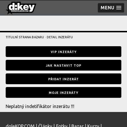
MENU
TITULNÍ STRANA BAZARU
· DETAIL INZERÁTU
VIP INZERÁTY
JAK NASTAVIT TOP
PŘIDAT INZERÁT
MOJE INZERÁTY
Neplatný indetifikátor inzerátu !!!
doleKOP.COM
|
Články
|
Fotky
|
Bazar
|
Kurzy
|