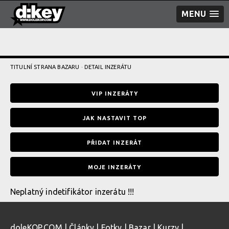
MENU
TITULNÍ STRANA BAZARU
· DETAIL INZERÁTU
VIP INZERÁTY
JAK NASTAVIT TOP
PŘIDAT INZERÁT
MOJE INZERÁTY
Neplatný indetifikátor inzerátu !!!
doleKOP.COM
|
Články
|
Fotky
|
Bazar
|
Kurzy
|