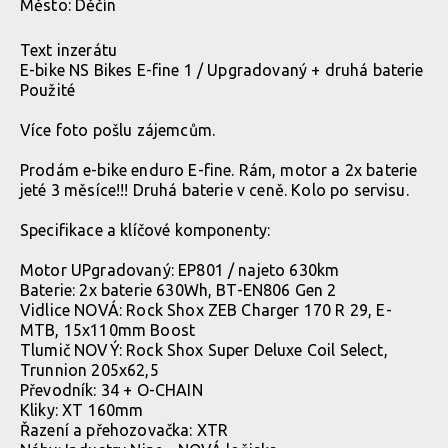
Město:
Děčín
Text inzerátu
E-bike NS Bikes E-fine 1 / Upgradovaný + druhá baterie
Použité
Více foto pošlu zájemcům.
Prodám e-bike enduro E-fine. Rám, motor a 2x baterie
jeté 3 měsíce!!! Druhá baterie v ceně. Kolo po servisu.
Specifikace a klíčové komponenty:
Motor UPgradovaný: EP801 / najeto 630km
Baterie: 2x baterie 630Wh, BT-EN806 Gen 2
Vidlice NOVÁ: Rock Shox ZEB Charger 170 R 29, E-
MTB, 15x110mm Boost
Tlumič NOVÝ: Rock Shox Super Deluxe Coil Select,
Trunnion 205x62,5
Převodník: 34 + O-CHAIN
Kliky: XT 160mm
Řazení a přehozovačka: XTR