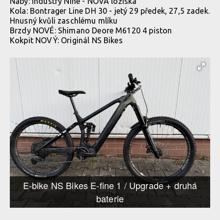
Náby: Industry Nine - NOVÁ ložiska
Kola: Bontrager Line DH 30 - jetý 29 předek, 27,5 zadek.
Hnusný kvůli zaschlému mlíku
Brzdy NOVÉ: Shimano Deore M6120 4 piston
Kokpit NOVÝ: Originál NS Bikes
E-bike NS Bikes E-fine 1 / Upgrade + druhá
baterie