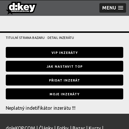
MENU
TITULNÍ STRANA BAZARU
· DETAIL INZERÁTU
VIP INZERÁTY
JAK NASTAVIT TOP
PŘIDAT INZERÁT
MOJE INZERÁTY
Neplatný indetifikátor inzerátu !!!
doleKOP.COM
|
Články
|
Fotky
|
Bazar
|
Kurzy
|