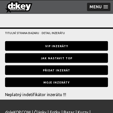
MENU
TITULNÍ STRANA BAZARU
· DETAIL INZERÁTU
VIP INZERÁTY
JAK NASTAVIT TOP
PŘIDAT INZERÁT
MOJE INZERÁTY
Neplatný indetifikátor inzerátu !!!
doleKOP.COM
|
Články
|
Fotky
|
Bazar
|
Kurzy
|