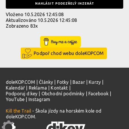
NAHLÁSIT PODEZŘELÝ INZERÁT
Vloženo 10.5.2026 12:45:08
Aktualizováno 10.5.2026 12:45:08
Zobrazeno 83x
Buy Me a Coffee
Podpoř chod webu doleKOPCOM
doleKOP.COM
|
Články
|
Fotky
|
Bazar
|
Kurzy
|
Kalendář
|
Reklama
|
Kontakt
|
Podporuj d:key
|
Obchodní podmínky
|
Facebook
|
YouTube
|
Instagram
Kill the Trail
- Škola jízdy na horském kole od
doleKOP.COM.