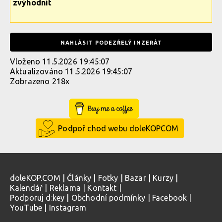
zvýhodnit
NAHLÁSIT PODEZŘELÝ INZERÁT
Vloženo 11.5.2026 19:45:07
Aktualizováno 11.5.2026 19:45:07
Zobrazeno 218x
Buy Me a Coffee
Podpoř chod webu doleKOPCOM
doleKOP.COM
|
Články
|
Fotky
|
Bazar
|
Kurzy
|
Kalendář
|
Reklama
|
Kontakt
|
Podporuj d:key
|
Obchodní podmínky
|
Facebook
|
YouTube
|
Instagram