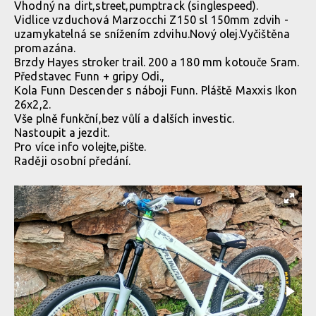
Vhodný na dirt,street,pumptrack (singlespeed).
Vidlice vzduchová Marzocchi Z150 sl 150mm zdvih -
uzamykatelná se snížením zdvihu.Nový olej.Vyčištěna
promazána.
Brzdy Hayes stroker trail. 200 a 180 mm kotouče Sram.
Představec Funn + gripy Odi.,
Kola Funn Descender s náboji Funn. Pláště Maxxis Ikon
26x2,2.
Vše plně funkční,bez vůlí a dalších investic.
Nastoupit a jezdit.
Pro více info volejte,pište.
Raději osobní předání.