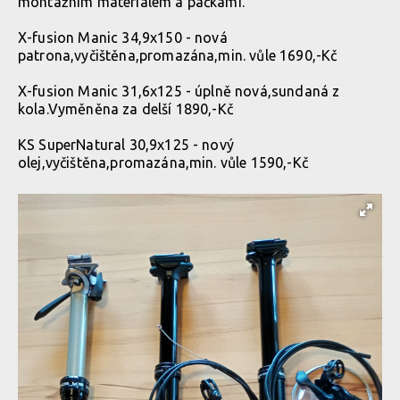
montážním materiálem a páčkami.
X-fusion Manic 34,9x150 - nová
patrona,vyčištěna,promazána,min. vůle 1690,-Kč
X-fusion Manic 31,6x125 - úplně nová,sundaná z
kola.Vyměněna za delší 1890,-Kč
KS SuperNatural 30,9x125 - nový
olej,vyčištěna,promazána,min. vůle 1590,-Kč