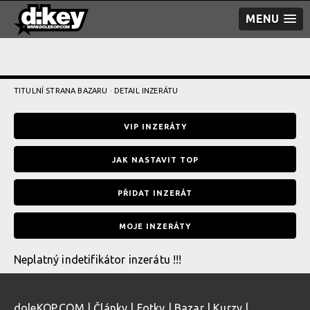
MENU
TITULNÍ STRANA BAZARU
· DETAIL INZERÁTU
VIP INZERÁTY
JAK NASTAVIT TOP
PŘIDAT INZERÁT
MOJE INZERÁTY
Neplatný indetifikátor inzerátu !!!
doleKOP.COM
|
Články
|
Fotky
|
Bazar
|
Kurzy
|