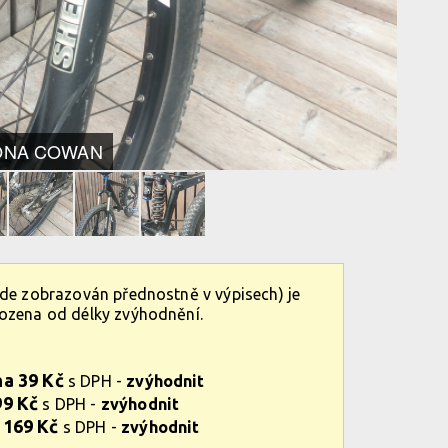
ONA COWAN
ude zobrazován přednostně v výpisech) je
vozena od délky zvýhodnění.
na 39 Kč
s DPH -
zvýhodnit
99 Kč
s DPH -
zvýhodnit
 169 Kč
s DPH -
zvýhodnit