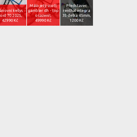
Málo jetý scott
Představec
ánovní kellys
gambler dh - top
renthal integra
oid 70 2025,
osazení!,
35 delka 45mm,
42990 Kč
49990 Kč
1200 Kč