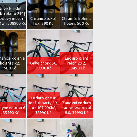
Nové horské
ektrokolo 29” |
ředový motor |
Chrániče loktů
Chrániče kolen a
 wh , 38900 Kč
fox, 590 Kč
holení, 500 Kč
rániče kolen a
Enduro giant
holení six2,
Kellys thorx 50,
reign 29 2,
500 Kč
29990 Kč
33490 Kč
Enduto ghost
riot full party 29 -
Zánovní enduro
nyon neuron 6
pc: 107 990kč,
radon swoop al
, 35990 Kč
38990 Kč
8.0, 39990 Kč