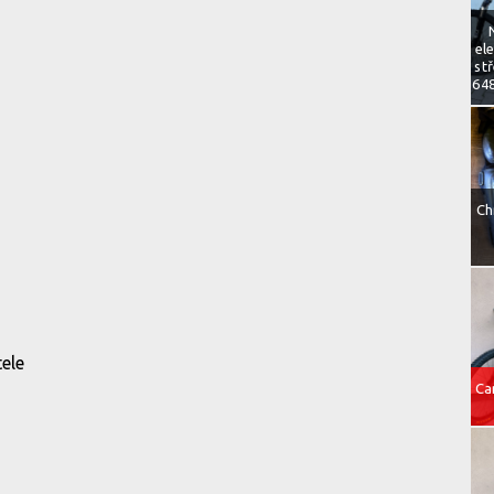
el
st
648
Ch
tele
Ca