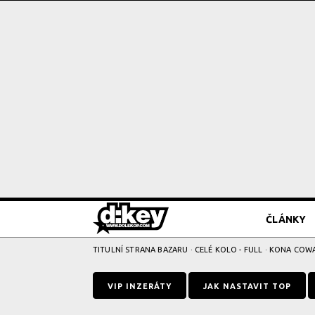
ČLÁNKY
TITULNÍ STRANA BAZARU
·
CELÉ KOLO - FULL
· KONA COW
VIP INZERÁTY
JAK NASTAVIT TOP