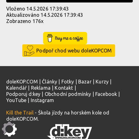
Vloženo 14.5.2026 17:39:43
Aktualizováno 14.5.2026 17:39:43
Zobrazeno 176x
Buy Me a Coffee
Podpoř chod webu doleKOPCOM
doleKOP.COM
|
Články
|
Fotky
|
Bazar
|
Kurzy
|
Kalendář
|
Reklama
|
Kontakt
|
Podporuj d:key
|
Obchodní podmínky
|
Facebook
|
YouTube
|
Instagram
Kill the Trail
- Škola jízdy na horském kole od
doleKOP.COM.