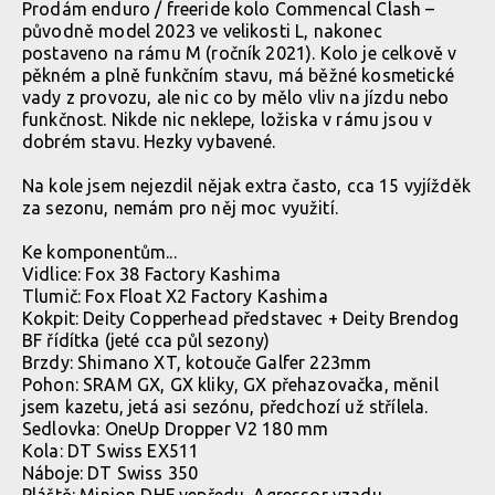
Prodám enduro / freeride kolo Commencal Clash –
původně model 2023 ve velikosti L, nakonec
postaveno na rámu M (ročník 2021). Kolo je celkově v
pěkném a plně funkčním stavu, má běžné kosmetické
vady z provozu, ale nic co by mělo vliv na jízdu nebo
funkčnost. Nikde nic neklepe, ložiska v rámu jsou v
dobrém stavu. Hezky vybavené.
Na kole jsem nejezdil nějak extra často, cca 15 vyjížděk
za sezonu, nemám pro něj moc využití.
Ke komponentům...
Vidlice: Fox 38 Factory Kashima
Tlumič: Fox Float X2 Factory Kashima
Kokpit: Deity Copperhead představec + Deity Brendog
BF řídítka (jeté cca půl sezony)
Brzdy: Shimano XT, kotouče Galfer 223mm
Pohon: SRAM GX, GX kliky, GX přehazovačka, měnil
jsem kazetu, jetá asi sezónu, předchozí už střílela.
Sedlovka: OneUp Dropper V2 180 mm
Kola: DT Swiss EX511
Náboje: DT Swiss 350