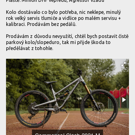
Pláště: Minion DHF vepředu, Agressor vzadu
Kolo dostávalo co bylo potřeba, nic neklepe, minulý
rok velký servis tlumiče a vidlice po malém servisu +
kalibraci. Prodávám bez pedálů.
Prodávám z důvodu nevyužití, chtěl bych postavit čistě
parkový kolo/slopeduro, tak mi přijde škoda to
předělávat z tohohle.