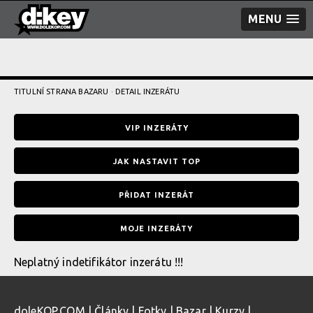
MENU
TITULNÍ STRANA BAZARU
· DETAIL INZERÁTU
VIP INZERÁTY
JAK NASTAVIT TOP
PŘIDAT INZERÁT
MOJE INZERÁTY
Neplatný indetifikátor inzerátu !!!
doleKOP.COM
|
Články
|
Fotky
|
Bazar
|
Kurzy
|