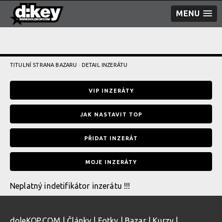
MENU
TITULNÍ STRANA BAZARU
· DETAIL INZERÁTU
VIP INZERÁTY
JAK NASTAVIT TOP
PŘIDAT INZERÁT
MOJE INZERÁTY
Neplatný indetifikátor inzerátu !!!
doleKOP.COM
|
Články
|
Fotky
|
Bazar
|
Kurzy
|