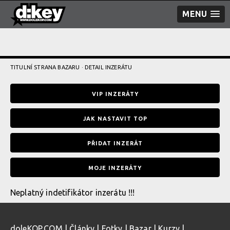
MENU
TITULNÍ STRANA BAZARU
· DETAIL INZERÁTU
VIP INZERÁTY
JAK NASTAVIT TOP
PŘIDAT INZERÁT
MOJE INZERÁTY
Neplatný indetifikátor inzerátu !!!
doleKOP.COM
|
Články
|
Fotky
|
Bazar
|
Kurzy
|