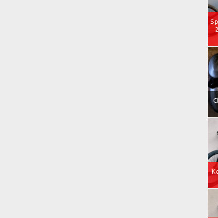
Sp
C
Ke