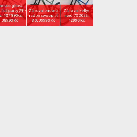
nduto ghost
t full party 29 -
Zánovní enduro
Zánovní kellys
c: 107 990kč,
radon swoop al
noid 70 2025,
38990 Kč
8.0, 39990 Kč
42990 Kč