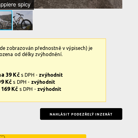
ppiere spicy
ude zobrazován přednostně v výpisech) je
vozena od délky zvýhodnění.
na 39 Kč
s DPH -
zvýhodnit
99 Kč
s DPH -
zvýhodnit
 169 Kč
s DPH -
zvýhodnit
NAHLÁSIT PODEZŘELÝ INZERÁT