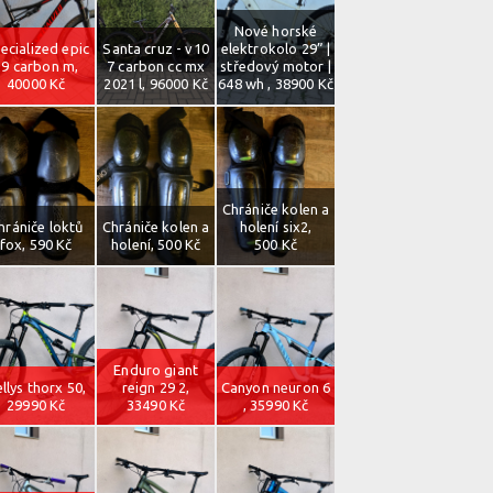
Nové horské
ecialized epic
Santa cruz - v10
elektrokolo 29” |
29 carbon m,
7 carbon cc mx
středový motor |
40000 Kč
2021 l, 96000 Kč
648 wh , 38900 Kč
Chrániče kolen a
hrániče loktů
Chrániče kolen a
holení six2,
fox, 590 Kč
holení, 500 Kč
500 Kč
Enduro giant
llys thorx 50,
reign 29 2,
Canyon neuron 6
29990 Kč
33490 Kč
, 35990 Kč