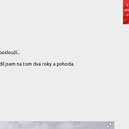
E
rio
p
oslouží...
dil jsem na tom dva roky a pohoda.