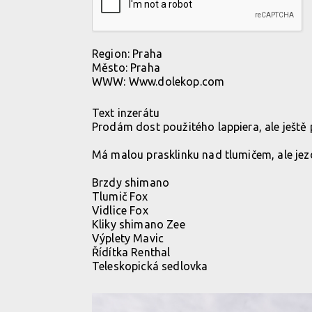
Region:
Praha
Město:
Praha
WWW:
Www.dolekop.com
Text inzerátu
Prodám dost použitého lappiera, ale ještě p
Má malou prasklinku nad tlumičem, ale jez
Brzdy shimano
Tlumič Fox
Vidlice Fox
Kliky shimano Zee
Výplety Mavic
Řídítka Renthal
Teleskopická sedlovka