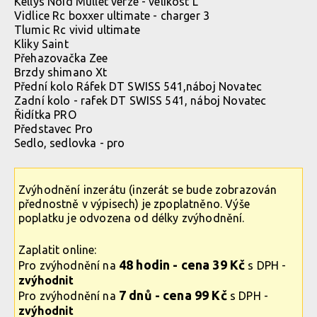
Kellys Noid Mullet verze - velikost L
Vidlice Rc boxxer ultimate - charger 3
Tlumic Rc vivid ultimate
Kliky Saint
Přehazovačka Zee
Brzdy shimano Xt
Přední kolo Ráfek DT SWISS 541,náboj Novatec
Zadní kolo - rafek DT SWISS 541, náboj Novatec
Řidítka PRO
Představec Pro
Sedlo, sedlovka - pro
Zvýhodnění inzerátu (inzerát se bude zobrazován
přednostně v výpisech) je zpoplatněno. Výše
poplatku je odvozena od délky zvýhodnění.
Zaplatit online:
48 hodin - cena 39 Kč
Pro zvýhodnění na
s DPH -
zvýhodnit
7 dnů - cena 99 Kč
Pro zvýhodnění na
s DPH -
zvýhodnit