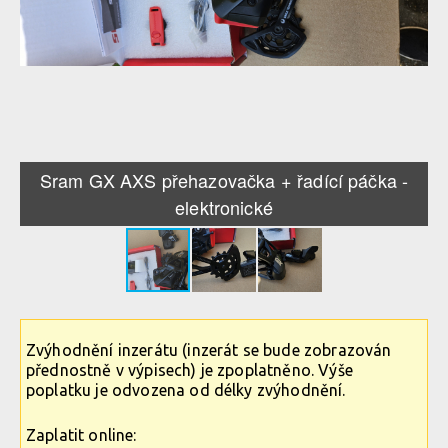
Sram GX AXS přehazovačka + řadící páčka -
elektronické
Zvýhodnění inzerátu (inzerát se bude zobrazován
přednostně v výpisech) je zpoplatněno. Výše
poplatku je odvozena od délky zvýhodnění.
Zaplatit online: