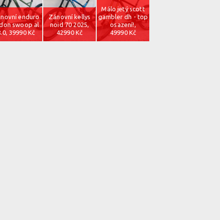
Málo jetý scott
novní enduro
Zánovní kellys
gambler dh - top
don swoop al
noid 70 2025,
osazení!,
8.0, 39990 Kč
42990 Kč
49990 Kč