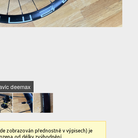
avic deemax
ude zobrazován přednostně v výpisech) je
vozena od délky zvýhodnění.