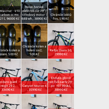
Nové horské
nta cruz - v10
elektrokolo 29” |
 carbon cc mx
středový motor |
Chrániče loktů
21 l, 96000 Kč
648 wh , 38900 Kč
fox, 590 Kč
Chrániče kolen a
rániče kolen a
holení six2,
Kellys thorx 50,
olení, 500 Kč
500 Kč
29990 Kč
Enduto ghost
Enduro giant
riot full party 29 -
reign 29 2,
Canyon neuron 6
pc: 107 990kč,
33490 Kč
, 35990 Kč
38990 Kč