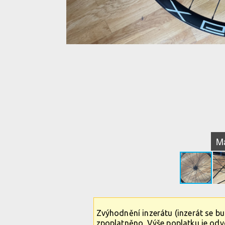
M
Zvýhodnění inzerátu (inzerát se b
zpoplatněno. Výše poplatku je od