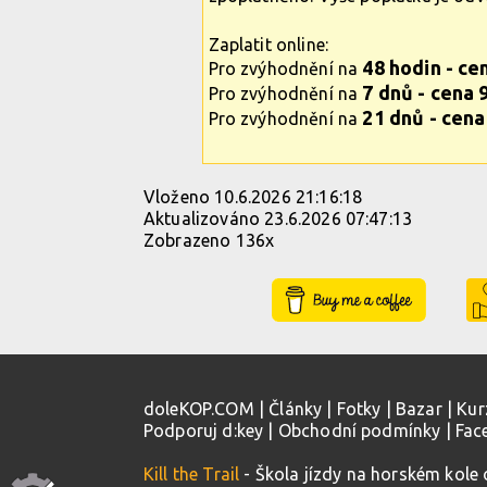
Zaplatit online:
48 hodin - ce
Pro zvýhodnění na
7 dnů - cena 
Pro zvýhodnění na
21 dnů - cena
Pro zvýhodnění na
Vloženo 10.6.2026 21:16:18
Aktualizováno 23.6.2026 07:47:13
Zobrazeno 136x
Buy Me a Coffee
doleKOP.COM
|
Články
|
Fotky
|
Bazar
|
Kur
Podporuj d:key
|
Obchodní podmínky
|
Fac
Kill the Trail
- Škola jízdy na horském kole