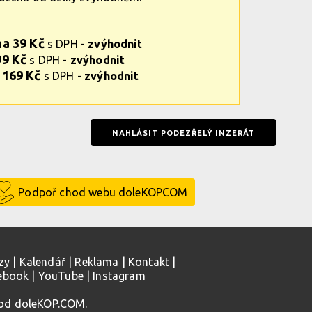
na 39 Kč
s DPH -
zvýhodnit
99 Kč
s DPH -
zvýhodnit
 169 Kč
s DPH -
zvýhodnit
NAHLÁSIT PODEZŘELÝ INZERÁT
Podpoř chod webu doleKOPCOM
zy
|
Kalendář
|
Reklama
|
Kontakt
|
ebook
|
YouTube
|
Instagram
 od doleKOP.COM.