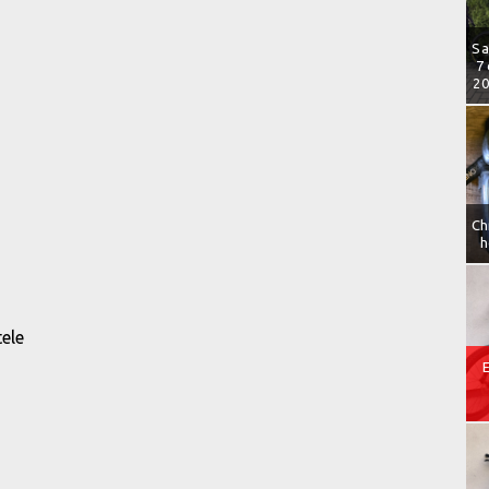
Sa
7
20
Ch
h
tele