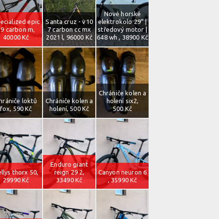
Nové horské
ecialized epic
Santa cruz - v10
elektrokolo 29” |
29 carbon m,
7 carbon cc mx
středový motor |
40000 Kč
2021 l, 96000 Kč
648 wh , 38900 Kč
Chrániče kolen a
hrániče loktů
Chrániče kolen a
holení six2,
fox, 590 Kč
holení, 500 Kč
500 Kč
Enduro giant
llys thorx 50,
reign 29 2,
Canyon neuron 6
29990 Kč
33490 Kč
, 35990 Kč