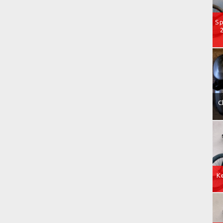
Sp
C
Ke