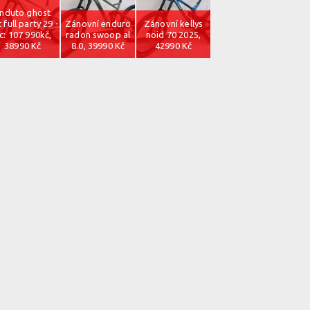
nduto ghost
t full party 29 -
Zánovní enduro
Zánovní kellys
c: 107 990kč,
radon swoop al
noid 70 2025,
38990 Kč
8.0, 39990 Kč
42990 Kč