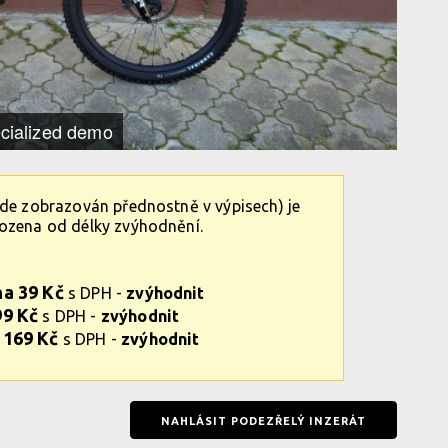
cialized demo
ude zobrazován přednostně v výpisech) je
vozena od délky zvýhodnění.
na 39 Kč
s DPH -
zvýhodnit
99 Kč
s DPH -
zvýhodnit
 169 Kč
s DPH -
zvýhodnit
NAHLÁSIT PODEZŘELÝ INZERÁT