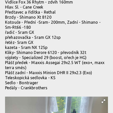
Vidlice Fox 36 Rhytm - zdvih 160mm
Hlav. Sl. - Cane Creek
Předtavec a řídítka - Rethal
Brzdy - Shimano Xt 8120
Kotouče - Přední -Sram- 200mm, Zadní - Shimano -
Sm-Rt66 -180
řadič - Sram GX
přehazovačka - Sram GX 12sp
řetěz- Sram GX
kazeta - Sram NX 12Sp
Kliky- Shimano Derore 6120 - převodník 32t
výplety - Specialized 29 (boost, ořech je HG)
Plášť předek - Maxxis Assegai 29x2.5 WT (exo+, maxx
terra směs)
Plášť zadní - Maxxis Minion DHR II 29x2.3 (Exo)
Teleskopická sedlovka - KS
Sedlo - Bontrager
Pedály - Crankbrothers