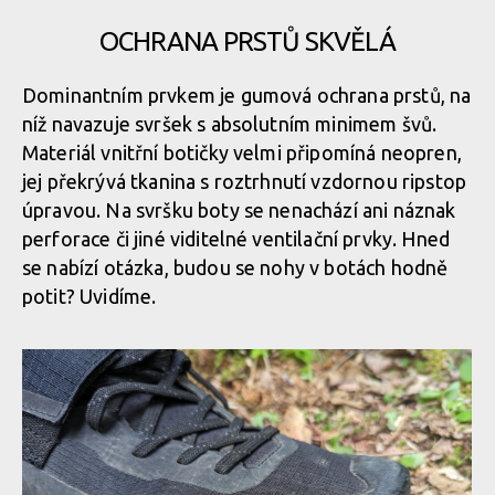
OCHRANA PRSTŮ SKVĚLÁ
Dominantním prvkem je gumová ochrana prstů, na
níž navazuje svršek s absolutním minimem švů.
Materiál vnitřní botičky velmi připomíná neopren,
jej překrývá tkanina s roztrhnutí vzdornou ripstop
úpravou. Na svršku boty se nenachází ani náznak
perforace či jiné viditelné ventilační prvky. Hned
se nabízí otázka, budou se nohy v botách hodně
potit? Uvidíme.