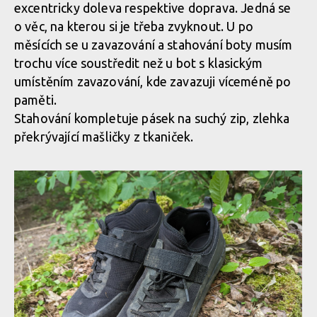
excentricky doleva respektive doprava. Jedná se
Ochrana prstů chodidla je výrazná, schytala na obou botách dost
o věc, na kterou si je třeba zvyknout. U po
zásahů
měsících se u zavazování a stahování boty musím
Ochrana prstů chodidla je výrazná, schytala na obou botách dost
trochu více soustředit než u bot s klasickým
zásahů
umístěním zavazování, kde zavazuji víceméně po
Ochrana prstů chodidla je výrazná, schytala na obou botách dost
paměti.
zásahů
Stahování kompletuje pásek na suchý zip, zlehka
Ochrana prstů chodidla je výrazná, schytala na obou botách dost
překrývající mašličky z tkaniček.
zásahů
Ochrana prstů chodidla je výrazná, schytala na obou botách dost
zásahů
Ochrana prstů chodidla je výrazná, schytala na obou botách dost
zásahů
Ochrana prstů chodidla je výrazná, schytala na obou botách dost