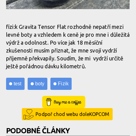
fízi:k Gravita Tensor Flat - Stav po roce a půl
fízi:k Gravita Tensor Flat - Stav po roce a půl
fízi:k Gravita Tensor Flat - Stav po roce a půl
fízi:k Gravita Tensor Flat rozhodně nepatří mezi
levné boty a vzhledem k ceně je pro mne i důležitá
fízi:k Gravita Tensor Flat - Stav po roce a půl
výdrž a odolnost. Po více jak 18 měsíční
fízi:k Gravita Tensor Flat - Stav po roce a půl
zkušenosti musím přiznat, že mne svojí vydrží
příjemně překvapily. Soudím, že mi vydrží určitě
fízi:k Gravita Tensor Flat - Stav po roce a půl
ještě pořádnou dávku kilometrů.
fízi:k Gravita Tensor Flat - Stav po roce a půl
test
boty
Fizik
Buy Me a Coffee
fízi:k Gravita Tensor Flat - Stav po roce a půl
Podpoř chod webu doleKOPCOM
fízi:k Gravita Tensor Flat - Stav po roce a půl
PODOBNÉ ČLÁNKY