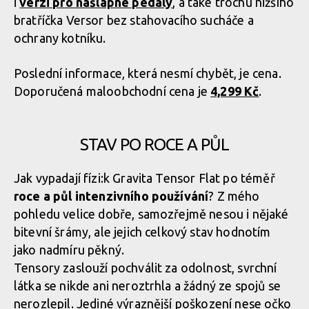
i
verzi pro nášlapné pedály
, a také trochu nižšího
bratříčka Versor bez stahovacího sucháče a
ochrany kotníku.
Poslední informace, která nesmí chybět, je cena.
Doporučená maloobchodní cena je
4,299 Kč
.
STAV PO ROCE A PŮL
Jak vypadají fízi:k Gravita Tensor Flat po téměř
roce a půl intenzivního používání
? Z mého
pohledu velice dobře, samozřejmě nesou i nějaké
bitevní šrámy, ale jejich celkový stav hodnotím
jako nadmíru pěkný.
Tensory zaslouží pochválit za odolnost, svrchní
látka se nikde ani neroztrhla a žádný ze spojů se
nerozlepil. Jediné výraznější poškození nese očko