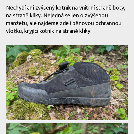
Nechybí ani zvýšený kotník na vnitřní straně boty,
Zavazování resp mašličky tkanic kryje suchý zip
na straně kliky. Nejedná se jen o zvýšenou
Zavazování je umístěno trochu excentricky bokem
manžetu, ale najdeme zde i pěnovou ochrannou
vložku, kryjící kotník na straně kliky.
Zavazování resp mašličky tkanic kryje suchý zip
Zavazování je umístěno trochu excentricky bokem
Zavazování je umístěno trochu excentricky bokem
Zavazování je umístěno trochu excentricky bokem
Zavazování je umístěno trochu excentricky bokem
Zavazování je umístěno trochu excentricky bokem
Nechybí ani ochrana kotníku na vnitřní straně