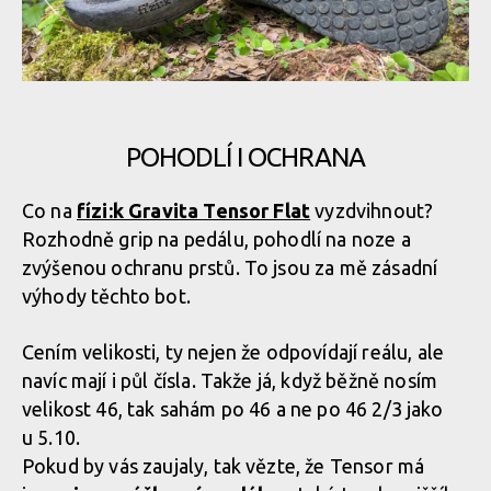
POHODLÍ I OCHRANA
Co na
fízi:k Gravita Tensor Flat
vyzdvihnout?
Rozhodně grip na pedálu, pohodlí na noze a
zvýšenou ochranu prstů. To jsou za mě zásadní
výhody těchto bot.
Cením velikosti, ty nejen že odpovídají reálu, ale
navíc mají i půl čísla. Takže já, když běžně nosím
velikost 46, tak sahám po 46 a ne po 46 2/3 jako
u 5.10.
Pokud by vás zaujaly, tak vězte, že Tensor má