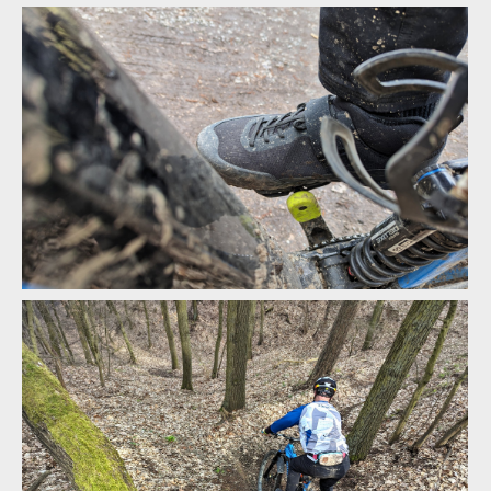
fi'zi:k Gravita Tensor Flat v akci
fi'zi:k Gravita Tensor Flat v akci
fi'zi:k Gravita Tensor Flat v akci
fi'zi:k Gravita Tensor Flat v akci
fi'zi:k Gravita Tensor Flat v akci
fi'zi:k Gravita Tensor Flat v akci
fi'zi:k Gravita Tensor Flat v akci
fi'zi:k Gravita Tensor Flat v akci
fi'zi:k Gravita Tensor Flat v akci
fi'zi:k Gravita Tensor Flat v akci