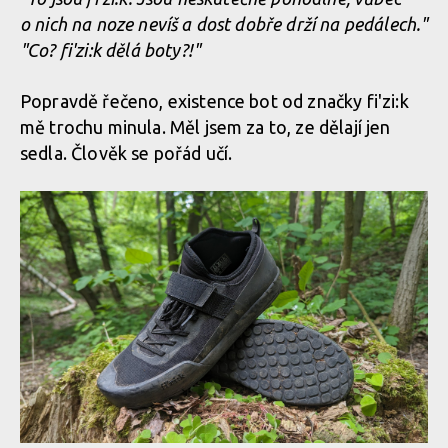
o nich na noze nevíš a dost dobře drží na pedálech."
"Co? fi'zi:k dělá boty?!"
Popravdě řečeno, existence bot od značky fi'zi:k
mě trochu minula. Měl jsem za to, ze dělají jen
sedla. Člověk se pořád učí.