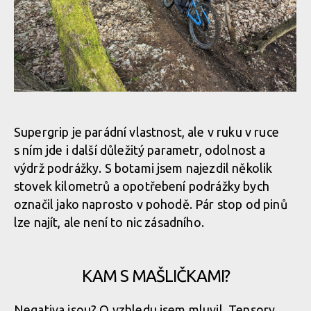
fi'zi:k Gravita Tensor Flat v akci
fi'zi:k Gravita Tensor Flat v akci
fi'zi:k Gravita Tensor Flat v akci
Supergrip je parádní vlastnost, ale v ruku v ruce
fi'zi:k Gravita Tensor Flat v akci
s ním jde i další důležitý parametr, odolnost a
fi'zi:k Gravita Tensor Flat v akci
výdrž podrážky. S botami jsem najezdil několik
stovek kilometrů a opotřebení podrážky bych
fi'zi:k Gravita Tensor Flat v akci
označil jako naprosto v pohodě. Pár stop od pinů
fi'zi:k Gravita Tensor Flat v akci
lze najít, ale není to nic zásadního.
fi'zi:k Gravita Tensor Flat v akci
KAM S MAŠLIČKAMI?
fi'zi:k Gravita Tensor Flat v akci
Negativa jsou? O vzhledu jsem mluvil. Tensory