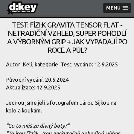
MENU
TEST: FÍZI:K GRAVITA TENSOR FLAT -
NETRADIČNÍ VZHLED, SUPER POHODLÍ
A VÝBORNÝM GRIP + JAK VYPADAJÍ PO
ROCE A PŮL?
Autor: Keli, kategorie:
Test
, vydáno: 12.9.2025
Původní vydání: 20.5.2024
Aktualizace: 12.9.2025
Jednou jsme jeli s fotografem Járou Sijkou na
kolo a koukám.
"Co to máš za divný boty?"
"To jsou fi'zi:k. Jsou neskutečně pohodlné, vůbec