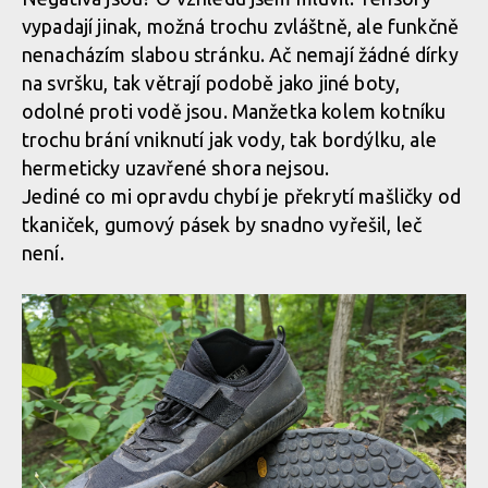
vypadají jinak, možná trochu zvláštně, ale funkčně
nenacházím slabou stránku. Ač nemají žádné dírky
fi'zi:k Gravita Tensor Flat v akci
na svršku, tak větrají podobě jako jiné boty,
odolné proti vodě jsou. Manžetka kolem kotníku
trochu brání vniknutí jak vody, tak bordýlku, ale
fi'zi:k Gravita Tensor Flat v akci
hermeticky uzavřené shora nejsou.
Jediné co mi opravdu chybí je překrytí mašličky od
tkaniček, gumový pásek by snadno vyřešil, leč
není.