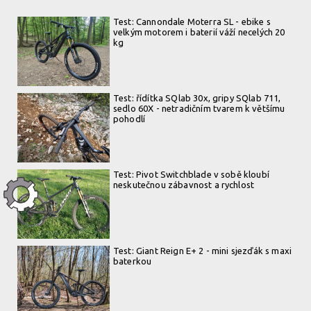
Test: Cannondale Moterra SL - ebike s
fízi:k Gravita Tensor Flat - Stav po roce a půl
velkým motorem i baterií váží necelých 20
kg
Test: řídítka SQlab 30x, gripy SQlab 711,
sedlo 60X - netradičním tvarem k většímu
pohodlí
Test: Pivot Switchblade v sobě kloubí
neskutečnou zábavnost a rychlost
Test: Giant Reign E+ 2 - mini sjezďák s maxi
baterkou