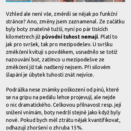
Vzhled ale není vše, změnili se nějak po funkční
stránce? Ano, změny jsem zaznamenal. Ze začátku
byly boty znatelně tužší, nyní po pár tisících
kilometrech již
původní tuhost nemají
. Platí to
jak pro svršek, tak pro mezipodešev. U svršku
změkčení kvituji s povděkem, usnadnilo se totiž
nazouvání bot, zatímco u mezipodešve ze
změkčení již tak nadšený nejsem. Při silovém
šlapání je úbytek tuhosti znát nejvíce.
Podrážka nese známky poškození od pinů, které
se na gripu na pedálu lehce projevují, ale nejde
o nic dramatického. Celkovou přilnavost resp. její
snížení vnímám, boty nedrží stejně jako když byly
nové. Pokud bych měl ztrátu nějak kvantifikovat,
odhazují zhoršení o zhruba 15%.