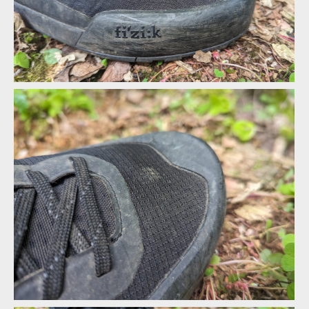
Ochrana prstů chodidla je výrazná, schytala na obou botách dost
zásahů
Ochrana prstů chodidla je výrazná, schytala na obou botách dost
zásahů
Ochrana prstů chodidla je výrazná, schytala na obou botách dost
zásahů