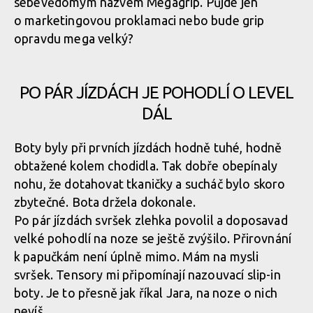
sebevědomým názvem Megagrip. Půjde jen
Včetně pěnového chrániče uvnitř manžety
o marketingovou proklamaci nebo bude grip
Stranový rozdíl výšky boty je jasně patrný
opravdu mega velký?
Včetně pěnového chrániče uvnitř manžety
PO PÁR JÍZDÁCH JE POHODLÍ O LEVEL
Včetně pěnového chrániče uvnitř manžety
DÁL
Boty byly při prvních jízdách hodně tuhé, hodně
Včetně pěnového chrániče uvnitř manžety
obtažené kolem chodidla. Tak dobře obepínaly
nohu, že dotahovat tkaničky a sucháč bylo skoro
zbytečné. Bota držela dokonale.
Včetně pěnového chrániče uvnitř manžety
Po pár jízdách svršek zlehka povolil a doposavad
velké pohodlí na noze se ještě zvýšilo. Přirovnání
k papučkám není úplně mimo. Mám na mysli
svršek. Tensory mi připomínají nazouvací slip-in
boty. Je to přesně jak říkal Jara, na noze o nich
nevíš.