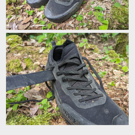
zásahů
Zavazování resp mašličky tkanic kryje suchý zip
Zavazování resp mašličky tkanic kryje suchý zip
Zavazování resp mašličky tkanic kryje suchý zip
Zavazování resp mašličky tkanic kryje suchý zip
Zavazování resp mašličky tkanic kryje suchý zip
Zavazování je umístěno trochu excentricky bokem