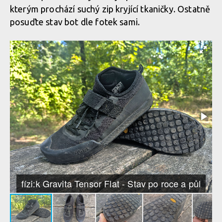
kterým prochází suchý zip kryjící tkaničky. Ostatně
posuďte stav bot dle fotek sami.
fízi:k Gravita Tensor Flat - Stav po roce a půl