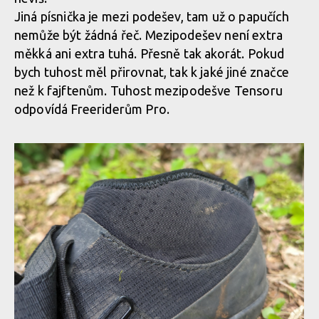
Jiná písnička je mezi podešev, tam už o papučích
nemůže být žádná řeč. Mezipodešev není extra
měkká ani extra tuhá. Přesně tak akorát. Pokud
bych tuhost měl přirovnat, tak k jaké jiné značce
než k fajftenům. Tuhost mezipodešve Tensoru
odpovídá Freeriderům Pro.