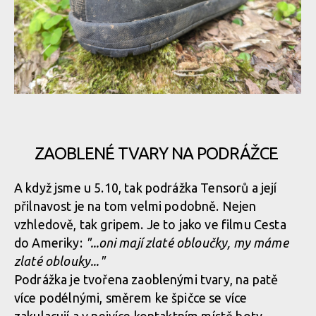
Vnitřní botičku tvoří materiál vzhledově podobný neoprenu
Tradiční jazyk byste hledali marně
Tradiční jazyk byste hledali marně
Gumovou ochranu dostala i zadní část boty, rozhodně ale není
tak mohutná jako vepředu
Tradiční jazyk byste hledali marně
ZAOBLENÉ TVARY NA PODRÁŽCE
Gumovou ochranu dostala i zadní část boty, rozhodně ale není
A když jsme u 5.10, tak podrážka Tensorů a její
Tradiční jazyk byste hledali marně
tak mohutná jako vepředu
přilnavost je na tom velmi podobně. Nejen
vzhledově, tak gripem. Je to jako ve filmu Cesta
do Ameriky:
"...oni mají zlaté obloučky, my máme
Gumovou ochranu dostala i zadní část boty, rozhodně ale není
zlaté oblouky..."
tak mohutná jako vepředu
Podrážka je tvořena zaoblenými tvary, na patě
více podélnými, směrem ke špičce se více
zakulacují a v nejvíce kontaktním místě boty