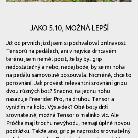
fi'zi:k Gravita Tensor Flat
A nebo zkráceně Megagrip
JAKO 5.10, MOŽNÁ LEPŠÍ
fi'zi:k Gravita Tensor Flat
A nebo zkráceně Megagrip
Již od prvních jízd jsem si pochvaloval přilnavost
Tensorů na pedálech, ani v nejvíce drncavém
fi'zi:k Gravita Tensor Flat
terénu jsem neměl pocit, že by byl grip
A nebo zkráceně Megagrip
nedostatečný a nebo, nedej bože, by se mi noha
na pedálu samovolně posouvala. Nicméně, chce to
fi'zi:k Gravita Tensor Flat
porovnání. Jak provést relevantní srovnání gripu
dvou různých bot? Snadno, na jednu nohu
fi'zi:k Gravita Tensor Flat
nasazuje Freerider Pro, na druhou Tensor a
vyrážím na kolo. Výsledek? Obě boty drží
srovnatelně, možná Tensor o malinko víc. Ale
fi'zi:k Gravita Tensor Flat
Próčka mají trochu nevýhodu, nemají úplně novou
podrážku. Takže ano, grip je naprosto srovnatelný