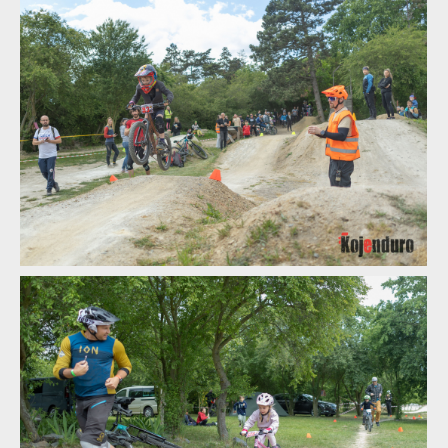
Kojenduro - horská cyklistika v Polabí? Zájem o závod předčil
očekávání!
Kojenduro - horská cyklistika v Polabí? Zájem o závod předčil
očekávání!