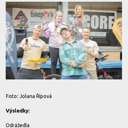
Kojenduro - horská cyklistika v Polabí? Zájem o závod předčil
očekávání!
Foto: Jolana Řípová
Výsledky:
Kojenduro - horská cyklistika v Polabí? Zájem o závod předčil
očekávání!
Odrážedla