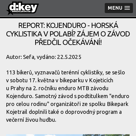
MENU
REPORT: KOJENDURO - HORSKÁ
CYKLISTIKA V POLABÍ? ZÁJEM O ZÁVOD
PŘEDČIL OČEKÁVÁNÍ!
Autor: Sefa, vydáno: 22.5.2025
113 bikerů, vyznavačů terénní cyklistiky, se sešlo
v sobotu 17. května v bikeparku v Kojeticích
u Prahy na 2. ročníku enduro MTB závodu
Kojenduro. Samotný závod s podtitulkem "enduro
pro celou rodinu" organizátoři ze spolku Bikepark
Kojetrail doplnili také o doprovodný program a
večerní živou hudbu.