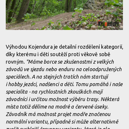
Kojenduro - horská cyklistika v Polabí? Zájem o závod předčil
očekávání!
Kojenduro - horská cyklistika v Polabí? Zájem o závod předčil
očekávání!
Kojenduro - horská cyklistika v Polabí? Zájem o závod předčil
Výhodou Kojendura je detailní rozdělení kategorií,
očekávání!
díky kterému i děti soutěží proti věkově sobě
rovným.
"Máme borce se zkušenostmi z velkých
Kojenduro - horská cyklistika v Polabí? Zájem o závod předčil
závodů ve sjezdu nebo enduru na celoodpružených
očekávání!
speciálech. A na stejných tratích nám startují
i hobby jezdci, nadšenci a děti. Tomu pomáhá i naše
specialita - na rychlostních zkouškách mají
Kojenduro - horská cyklistika v Polabí? Zájem o závod předčil
závodníci i určitou možnost výběru trasy. Některá
očekávání!
místa totiž dělíme na modré a červené úseky.
Závodník má možnost projet modře značenou
normální variantu, případně si může alternativně
Kojenduro - horská cyklistika v Polabí? Zájem o závod předčil