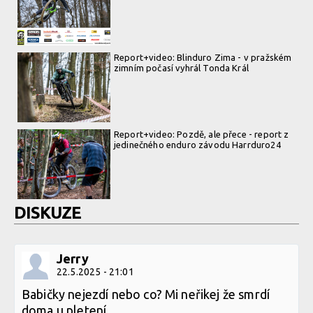
Report+video: Blinduro Zima - v pražském
zimním počasí vyhrál Tonda Král
Report+video: Pozdě, ale přece - report z
jedinečného enduro závodu Harrduro24
DISKUZE
Jerry
22.5.2025 - 21:01
Babičky nejezdí nebo co? Mi neřikej že smrdí
doma u pletení...