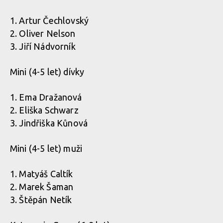
1. Artur Čechlovský
Kojenduro - horská cyklistika v Polabí? Zájem o závod předčil
2. Oliver Nelson
očekávání!
3. Jiří Nádvorník
Mini (4-5 let) dívky
Kojenduro - horská cyklistika v Polabí? Zájem o závod předčil
očekávání!
1. Ema Dražanová
2. Eliška Schwarz
3. Jindřiška Kůnová
Mini (4-5 let) muži
1. Matyáš Caltík
2. Marek Šaman
3. Štěpán Netík