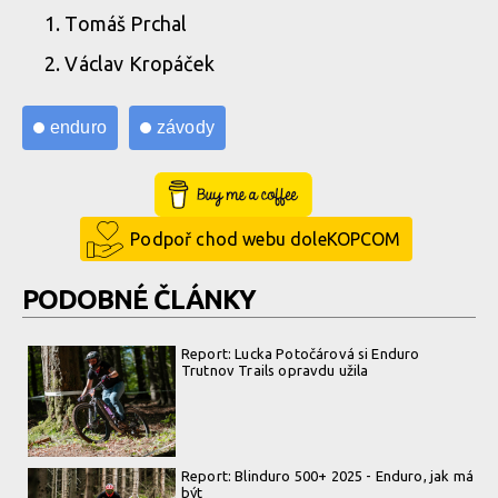
Tomáš Prchal
Václav Kropáček
enduro
závody
Buy Me a Coffee
Podpoř chod webu doleKOPCOM
PODOBNÉ ČLÁNKY
Report: Lucka Potočárová si Enduro
Trutnov Trails opravdu užila
Report: Blinduro 500+ 2025 - Enduro, jak má
být