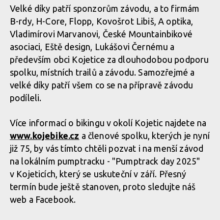
Velké díky patří sponzorům závodu, a to firmám
B-rdy, H-Core, Flopp, Kovošrot Libiš, A optika,
Vladimírovi Marvanovi, České Mountainbikové
Kojenduro - horská cyklistika v Polabí? Zájem o závod předčil
asociaci, Eště design, Lukášovi Černému a
očekávání!
především obci Kojetice za dlouhodobou podporu
spolku, místních trailů a závodu. Samozřejmé a
velké díky patří všem co se na přípravě závodu
Kojenduro - horská cyklistika v Polabí? Zájem o závod předčil
podíleli.
očekávání!
Více informací o bikingu v okolí Kojetic najdete na
www.kojebike.cz
a členové spolku, kterých je nyní
Kojenduro - horská cyklistika v Polabí? Zájem o závod předčil
již 75, by vás tímto chtěli pozvat i na menší závod
očekávání!
na lokálním pumptracku - "Pumptrack day 2025"
v Kojeticích, který se uskuteční v září. Přesný
termín bude ještě stanoven, proto sledujte náš
web a Facebook.