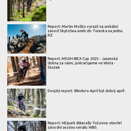
Report: Martin Moško vyrazil na unikátní
závod SkytoSea aneb do Turecka na jednu
RZ
Report: MSDH IBEX Cup 2025 - Jasenská
dolina za námi, pokračujeme ve Wisła -
Stożek
Dvojitý report: Blinduro April byl dobrý apríl
Report: HEIpark Bikerally Tošovice otevřel
závodní sezónu seriálu WBS