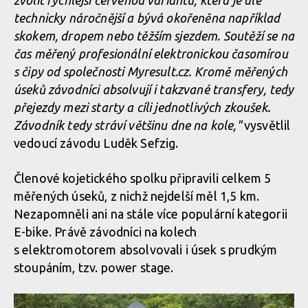
zvolit rychlejší červenou variantu, která je ale
očekávání!
technicky náročnější a bývá okořeněna například
skokem, dropem nebo těžším sjezdem. Soutěží se na
čas měřený profesionální elektronickou časomírou
s čipy od společnosti Myresult.cz. Kromě měřených
úseků závodníci absolvují i takzvané transfery, tedy
přejezdy mezi starty a cíli jednotlivých zkoušek.
Závodník tedy stráví většinu dne na kole,"
vysvětlil
vedoucí závodu Luděk Sefzig.
Členové kojetického spolku připravili celkem 5
měřených úseků, z nichž nejdelší měl 1,5 km.
Nezapomněli ani na stále více populární kategorii
E-bike. Právě závodníci na kolech
s elektromotorem absolvovali i úsek s prudkým
stoupáním, tzv. power stage.