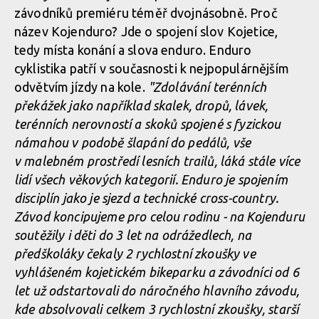
závodníků premiéru téměř dvojnásobně. Proč
název Kojenduro? Jde o spojení slov Kojetice,
Kojenduro - horská cyklistika v Polabí? Zájem o závod předčil
tedy místa konání a slova enduro. Enduro
očekávání!
cyklistika patří v současnosti k nejpopulárnějším
odvětvím jízdy na kole.
"Zdolávání terénních
překážek jako například skalek, dropů, lávek,
Kojenduro - horská cyklistika v Polabí? Zájem o závod předčil
terénních nerovností a skoků spojené s fyzickou
očekávání!
námahou v podobě šlapání do pedálů, vše
v malebném prostředí lesních trailů, láká stále více
lidí všech věkových kategorií. Enduro je spojením
Kojenduro - horská cyklistika v Polabí? Zájem o závod předčil
disciplín jako je sjezd a technické cross-country.
očekávání!
Závod koncipujeme pro celou rodinu - na Kojenduru
soutěžily i děti do 3 let na odrážedlech, na
předškoláky čekaly 2 rychlostní zkoušky ve
vyhlášeném kojetickém bikeparku a závodníci od 6
let už odstartovali do náročného hlavního závodu,
kde absolvovali celkem 3 rychlostní zkoušky, starší