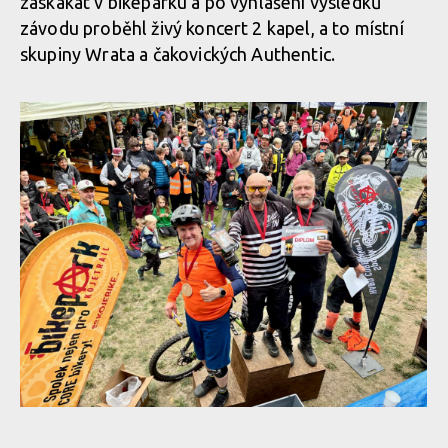
zaskákat v bikeparku a po vyhlášení výsledků
závodu proběhl živý koncert 2 kapel, a to místní
skupiny Wrata a čakovických Authentic.
Kojenduro - horská cyklistika v Polabí? Zájem o závod předčil
očekávání!