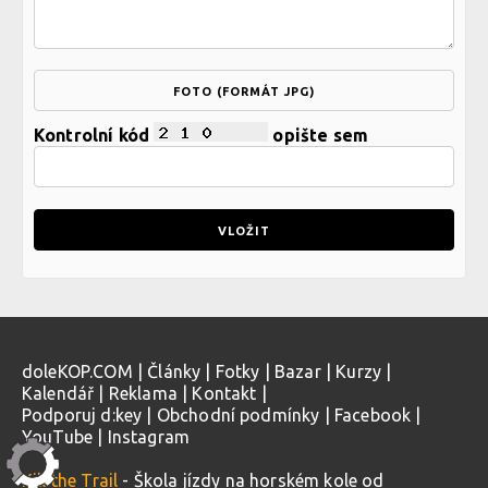
FOTO (FORMÁT JPG)
Kontrolní kód
opište sem
doleKOP.COM
|
Články
|
Fotky
|
Bazar
|
Kurzy
|
Kalendář
|
Reklama
|
Kontakt
|
Podporuj d:key
|
Obchodní podmínky
|
Facebook
|
YouTube
|
Instagram
Kill the Trail
- Škola jízdy na horském kole od