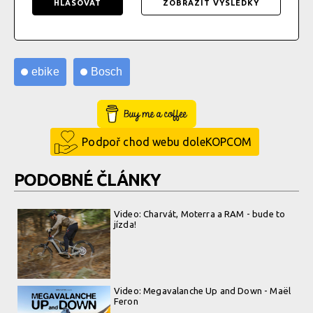
HLASOVAT
ZOBRAZIT VÝSLEDKY
ebike
Bosch
Buy Me a Coffee
Podpoř chod webu doleKOPCOM
PODOBNÉ ČLÁNKY
Video: Charvát, Moterra a RAM - bude to
jízda!
Video: Megavalanche Up and Down - Maël
Feron