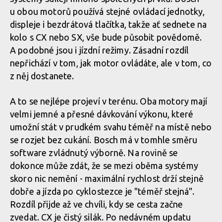
u obou motorů používá stejné ovládací jednotky,
displeje i bezdrátová tlačítka, takže ať sednete na
kolo s CX nebo SX, vše bude působit povědomě.
A podobné jsou i jízdní režimy. Zásadní rozdíl
nepřichází v tom, jak motor ovládáte, ale v tom, co
z něj dostanete.
A to se nejlépe projeví v terénu. Oba motory mají
velmi jemné a přesné dávkování výkonu, které
umožní stát v prudkém svahu téměř na místě nebo
se rozjet bez cukání. Bosch má v tomhle směru
software zvládnutý výborně. Na rovině se
dokonce může zdát, že se mezi oběma systémy
skoro nic nemění - maximální rychlost drží stejně
dobře a jízda po cyklostezce je "téměř stejná".
Rozdíl přijde až ve chvíli, kdy se cesta začne
zvedat. CX je čistý silák. Po nedávném updatu