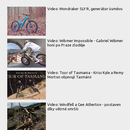
ježdění
Video: Mondraker SLY R, generátor úsměvu
Video: Wibmer Impossible - Gabriel Wibmer
honí po Praze zloděje
Video: Tour of Tasmania - Kriss Kyle a Remy
Morton objevují Tasmánii
Video: Windfell a Gee Atherton - postaven
díky větrné smršti