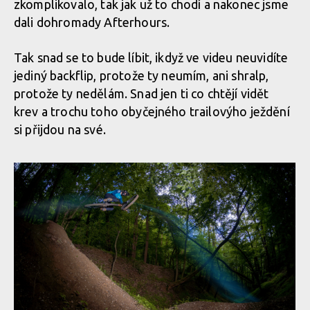
zkomplikovalo, tak jak už to chodí a nakonec jsme
dali dohromady Afterhours.
Tak snad se to bude líbit, ikdyž ve videu neuvidíte
jediný backflip, protože ty neumím, ani shralp,
protože ty nedělám. Snad jen ti co chtějí vidět
krev a trochu toho obyčejného trailovýho ježdění
si přijdou na své.