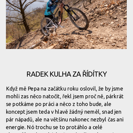
Video: Afterhours - Radek Kulha a trocha obyčejného trailovýho
ježdění
Video: Afterhours - Radek Kulha a trocha obyčejného trailovýho
ježdění
Video: Afterhours - Radek Kulha a trocha obyčejného trailovýho
ježdění
RADEK KULHA ZA ŘÍDÍTKY
Video: Afterhours - Radek Kulha a trocha obyčejného trailovýho
Když mě Pepa na začátku roku oslovil, že by jsme
ježdění
mohli zas něco natočit, řekl jsem proč ně, párkrát
se potkáme po práci a něco z toho bude, ale
koncept jsem teda v hlavě žádný neměl, snad jen
Video: Afterhours - Radek Kulha a trocha obyčejného trailovýho
pár nápadů, ale na většinu nakonec nezbyl čas ani
ježdění
energie. Nó trochu se to protáhlo a celé