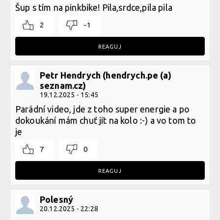
Šup s tím na pinkbike! Pila,srdce,pila pila
2
-1
REAGUJ
Petr Hendrych (hendrych.pe (a)
seznam.cz)
19.12.2025 - 15:45
Parádní video, jde z toho super energie a po
dokoukání mám chuť jít na kolo :-) a vo tom to
je
7
0
REAGUJ
Polesný
20.12.2025 - 22:28