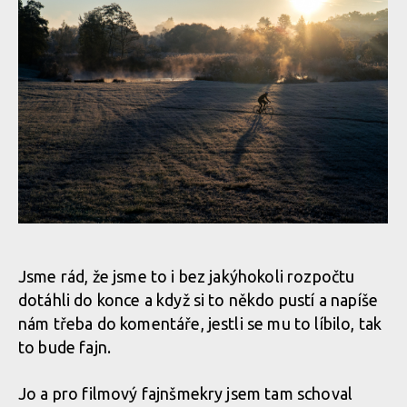
Video: Afterhours - Radek Kulha a trocha obyčejného trailovýho
ježdění
Jsme rád, že jsme to i bez jakýhokoli rozpočtu
dotáhli do konce a když si to někdo pustí a napíše
nám třeba do komentáře, jestli se mu to líbilo, tak
Video: Afterhours - Radek Kulha a trocha obyčejného trailovýho
to bude fajn.
ježdění
Jo a pro filmový fajnšmekry jsem tam schoval