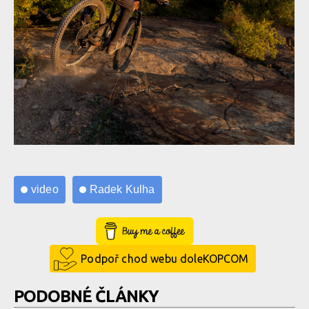
Video: Afterhours - Radek Kulha a trocha obyčejného trailovýho
ježdění
video
Radek Kulha
Video: Afterhours - Radek Kulha a trocha obyčejného trailovýho
Buy Me a Coffee
ježdění
Podpoř chod webu doleKOPCOM
PODOBNÉ ČLÁNKY
Video: Afterhours - Radek Kulha a trocha obyčejného trailovýho