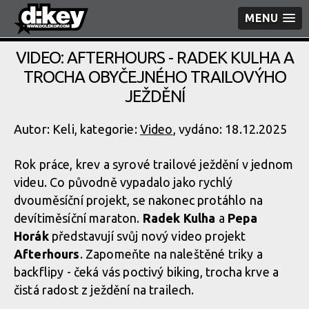
MENU
VIDEO: AFTERHOURS - RADEK KULHA A
TROCHA OBYČEJNÉHO TRAILOVÝHO
JEŽDĚNÍ
Autor: Keli, kategorie:
Video
, vydáno: 18.12.2025
Rok práce, krev a syrové trailové ježdění v jednom
videu. Co původně vypadalo jako rychlý
dvouměsíční projekt, se nakonec protáhlo na
devítiměsíční maraton.
Radek Kulha
a
Pepa
Horák
představují svůj nový video projekt
Afterhours
. Zapomeňte na naleštěné triky a
backflipy - čeká vás poctivý biking, trocha krve a
čistá radost z ježdění na trailech.