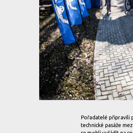
Zimní otvírák v jarním balení: Blinduro Zima 2026 na
Pořadatelé připravili
technické pasáže mez
Zimní otvírák v jarním balení: Blinduro Zima 2026 na
se mohli vyřádit na sp