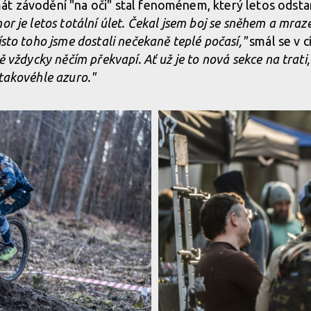
t závodění "na oči" stal fenoménem, který letos odstar
or je letos totální úlet. Čekal jsem boj se sněhem a mraze
 Slapech zalilo slunce
ísto toho jsme dostali nečekaně teplé počasí,"
smál se v c
tě vždycky něčím překvapí. Ať už je to nová sekce na trati,
 takovéhle azuro."
 Slapech zalilo slunce
 Slapech zalilo slunce