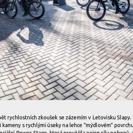
 Slapech zalilo slunce
 pět rychlostních zkoušek se zázemím v Letovisku Slapy
i kameny s rychlými úseky na lehce "mýdlovém" povrchu.
 Slapech zalilo slunce
eciální Power Stage, která prověřila nejen sílu pohonů, 