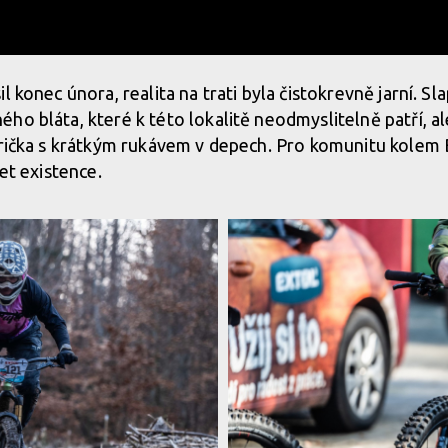
l konec února, realita na trati byla čistokrevně jarní. Sl
ho bláta, které k této lokalitě neodmyslitelně patří, a
trička s krátkým rukávem v depech. Pro komunitu kolem B
let existence.