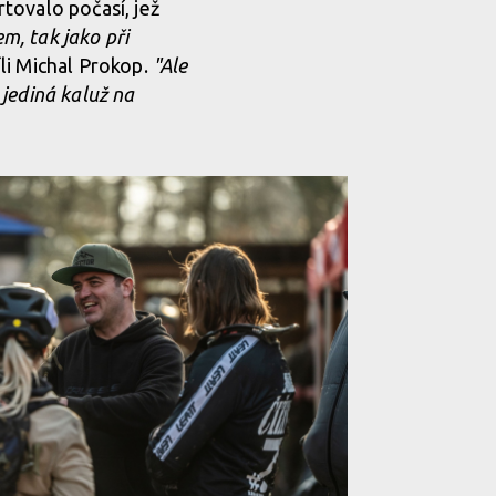
tovalo počasí, jež
m, tak jako při
íli Michal Prokop.
"Ale
 jediná kaluž na