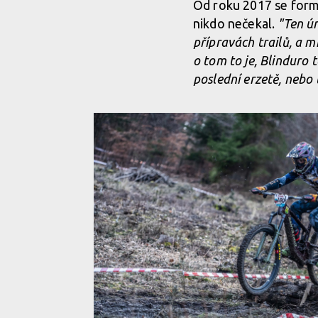
Od roku 2017 se formá
nikdo nečekal.
"Ten ún
Zimní otvírák v jarním balení: Blinduro Zima 2026 na
přípravách trailů, a m
o tom to je, Blinduro 
poslední erzetě, nebo
Zimní otvírák v jarním balení: Blinduro Zima 2026 na
Zimní otvírák v jarním balení: Blinduro Zima 2026 na