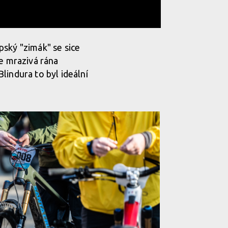
apský "zimák" se sice
le mrazivá rána
lindura to byl ideální