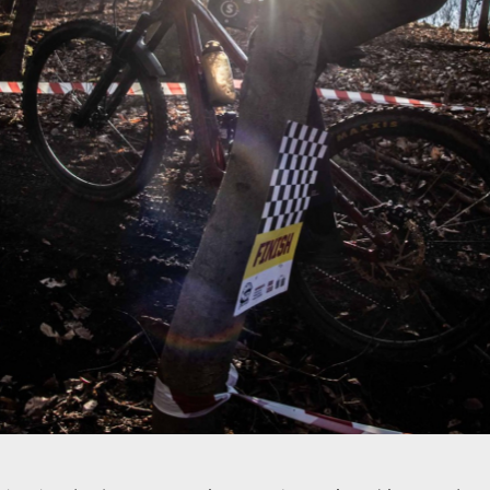
 Slapech zalilo slunce