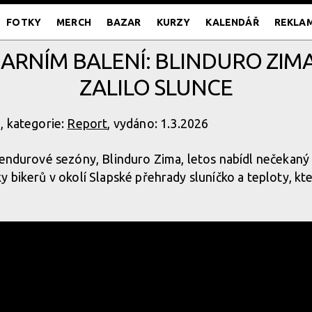
FOTKY
MERCH
BAZAR
KURZY
KALENDÁŘ
REKLA
JARNÍM BALENÍ: BLINDURO ZIM
ZALILO SLUNCE
, kategorie:
Report
, vydáno: 1.3.2026
 endurové sezóny, Blinduro Zima, letos nabídl nečekaný
y bikerů v okolí Slapské přehrady sluníčko a teploty, kt