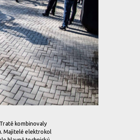
. Tratě kombinovaly
 Majitelé elektrokol
ale hlavně technický