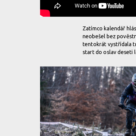
Zatímco kalendář hlási
neobešel bez pověstné
tentokrát vystřídala 
start do oslav deseti 