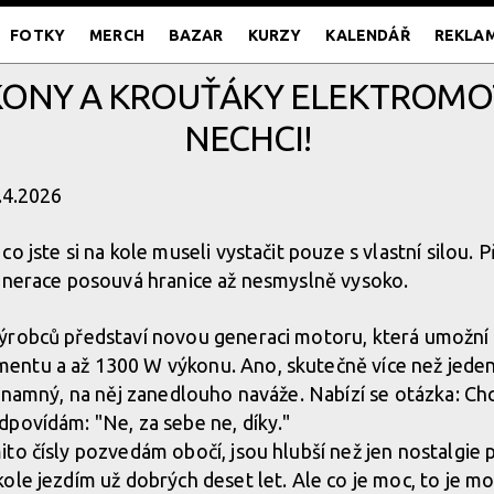
FOTKY
MERCH
BAZAR
KURZY
KALENDÁŘ
REKLA
KONY A KROUŤÁKY ELEKTROMOTO
NECHCI!
2.4.2026
o jste si na kole museli vystačit pouze s vlastní silou. 
generace posouvá hranice až nesmyslně vysoko.
ýrobců představí novou generaci motoru, která umožní
ntu a až 1300 W výkonu. Ano, skutečně více než jeden 
ýznamný, na něj zanedlouho naváže. Nabízí se otázka: C
povídám: "Ne, za sebe ne, díky."
to čísly pozvedám obočí, jsou hlubší než jen nostalgie p
ole jezdím už dobrých deset let. Ale co je moc, to je m