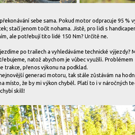
chci!
Obří ikony a krouťáky elektro
o překonávání sebe sama. Pokud motor odpracuje 95 % vý
itek; stačí jenom točit nohama. Jistě, pro lidi s handicap
chci!
Obří ikony a krouťáky elektro
m, ale potřebují tito lidé 150 Nm? Určitě ne.
í jezdíme po trailech a vyhledáváme technické výjezdy? M
chci!
Obří ikony a krouťáky elektro
řebujeme, natož abychom je vůbec využili. Problémem 
e trakce, přenos výkonu na podklad.
chci!
Obří ikony a krouťáky elektro
nejnovější generaci motoru, tak stále zůstávám na hod
a místo, že by mi výkon chyběl. Platí to i v náročných t
hybí skill!