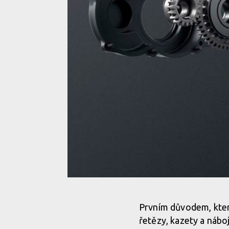
Obří ikony a krouťáky elektromotoru... ne, děkuji ne
Prvním důvodem, který
řetězy, kazety a nábo
Obří ikony a krouťáky elektromotoru... ne, děkuji ne