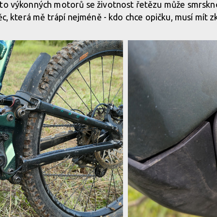
kto výkonných motorů se životnost řetězu může smrskno
ěc, která mě trápí nejméně - kdo chce opičku, musí mít z
chci!
chci!