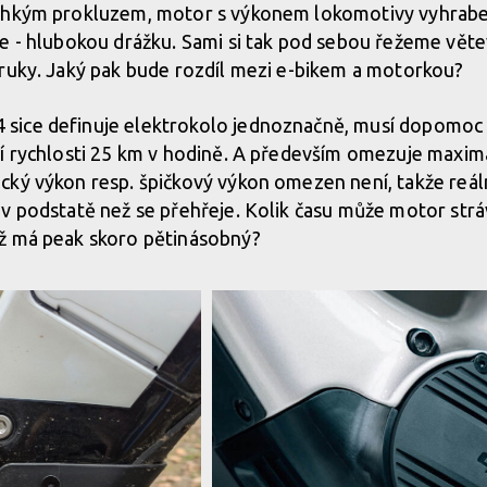
ehkým prokluzem, motor s výkonem lokomotivy vyhrabe 
chci!
re - hlubokou drážku. Sami si tak pod sebou řežeme vě
ruky. Jaký pak bude rozdíl mezi e-bikem a motorkou?
chci!
ice definuje elektrokolo jednoznačně, musí dopomoc 
í rychlosti 25 km v hodině. A především omezuje maximá
chci!
cký výkon resp. špičkový výkon omezen není, takže reá
v podstatě než se přehřeje. Kolik času může motor strá
ž má peak skoro pětinásobný?