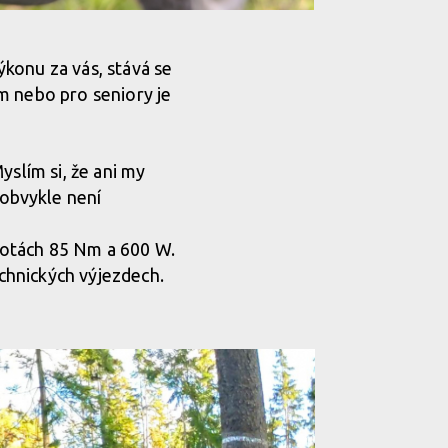
motoru... ne, děkuji nechci!
konu za vás, stává se
em nebo pro seniory je
motoru... ne, děkuji nechci!
yslím si, že ani my
motoru... ne, děkuji nechci!
obvykle není
motoru... ne, děkuji nechci!
notách 85 Nm a 600 W.
echnických výjezdech.