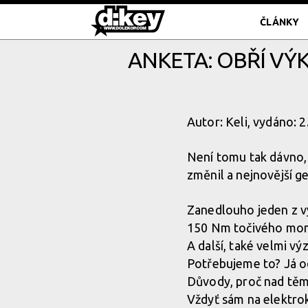
ČLÁNKY
ANKETA: OBŘÍ VÝ
Autor: Keli, vydáno: 
Není tomu tak dávno, c
změnil a nejnovější 
Zanedlouho jeden z v
150 Nm točivého mome
A další, také velmi v
Potřebujeme to? Já od
Důvody, proč nad těmi
Vždyť sám na elektrok