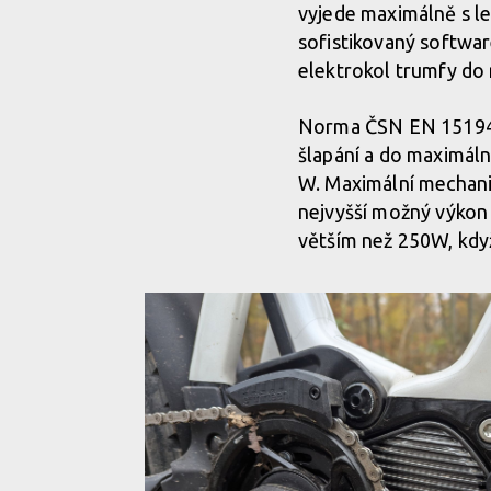
vyjede maximálně s l
Obří ikony a krouťáky elektromotoru... ne, děkuji ne
sofistikovaný softwa
elektrokol trumfy do 
Obří ikony a krouťáky elektromotoru... ne, děkuji ne
Norma ČSN EN 15194 s
šlapání a do maximáln
Obří ikony a krouťáky elektromotoru... ne, děkuji ne
W. Maximální mechani
nejvyšší možný výkon 
větším než 250W, kdy