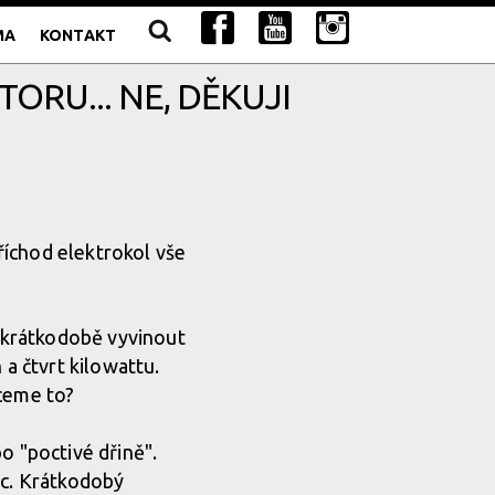
MA
KONTAKT
RU... NE, DĚKUJI
Příchod elektrokol vše
 krátkodobě vyvinout
a čtvrt kilowattu.
hceme to?
o "poctivé dřině".
oc. Krátkodobý