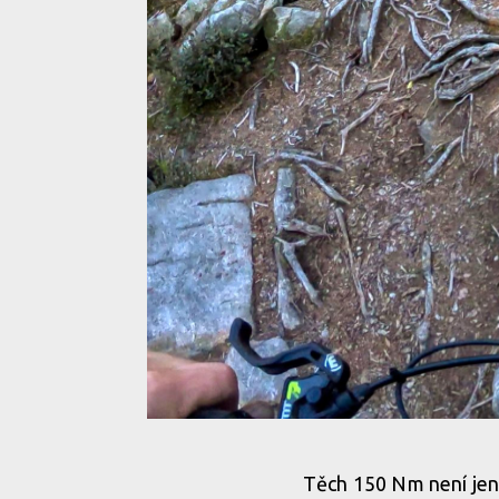
Obří ikony a krouťáky elektromotoru... ne, děkuji ne
Těch 150 Nm není jen 