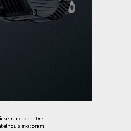
stické komponenty -
vnatelnou s motorem