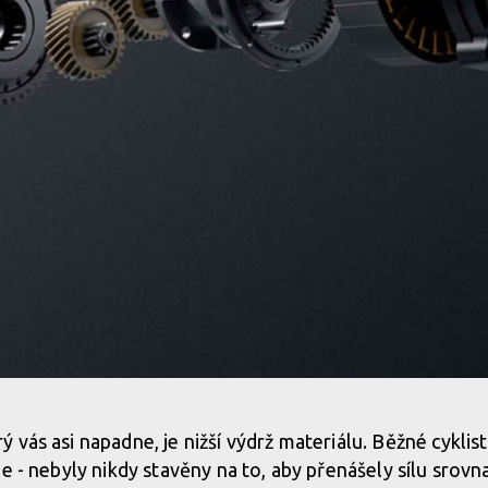
chci!
 vás asi napadne, je nižší výdrž materiálu. Běžné cykli
je - nebyly nikdy stavěny na to, aby přenášely sílu sro
chci!