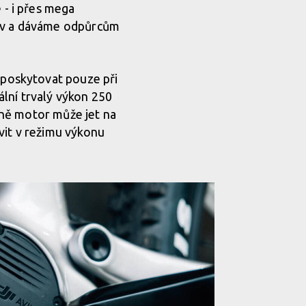
- i přes mega
tev a dáváme odpůrcům
poskytovat pouze při
lní trvalý výkon 250
lně motor může jet na
vit v režimu výkonu