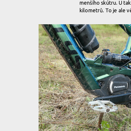
menšího skútru. U ta
kilometrů. To je ale v
Obří ikony a krouťáky elektromotoru... ne, děkuji ne
Obří ikony a krouťáky elektromotoru... ne, děkuji ne