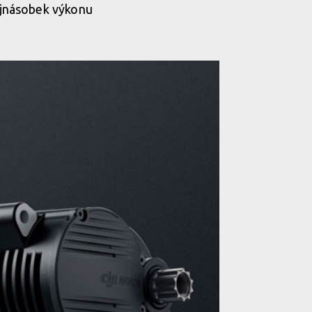
ojnásobek výkonu