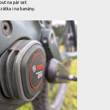
ut na pár set
krátka i na banány.