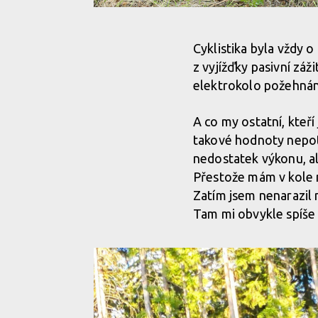
Obří ikony a krouťáky elektromotoru... ne, děkuji ne
Cyklistika byla vždy 
z vyjížďky pasivní záž
Obří ikony a krouťáky elektromotoru... ne, děkuji ne
elektrokolo požehnání
A co my ostatní, kteř
Obří ikony a krouťáky elektromotoru... ne, děkuji ne
takové hodnoty nepot
nedostatek výkonu, al
Obří ikony a krouťáky elektromotoru... ne, děkuji ne
Přestože mám v kole 
Zatím jsem nenarazil n
Tam mi obvykle spíše c