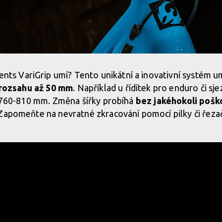
 VariGrip umí? Tento unikátní a inovativní systém u
 rozsahu až 50 mm
. Například u řídítek pro enduro či s
í 760-810 mm. Změna šířky probíhá
bez jakéhokoli poško
 Zapomeňte na nevratné zkracování pomocí pilky či řeza