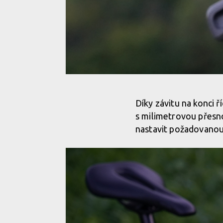
Novinka: Newmen Components VariGrip - nekonečné 
Díky závitu na konci ř
s milimetrovou přesnos
Novinka: Newmen Components VariGrip - nekonečné 
nastavit požadovanou 