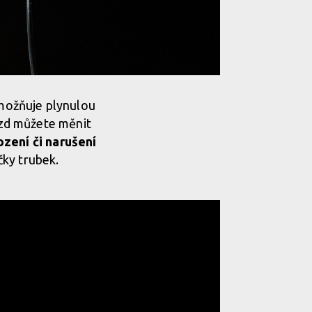
možňuje plynulou
jezd můžete měnit
zení či narušení
čky trubek.