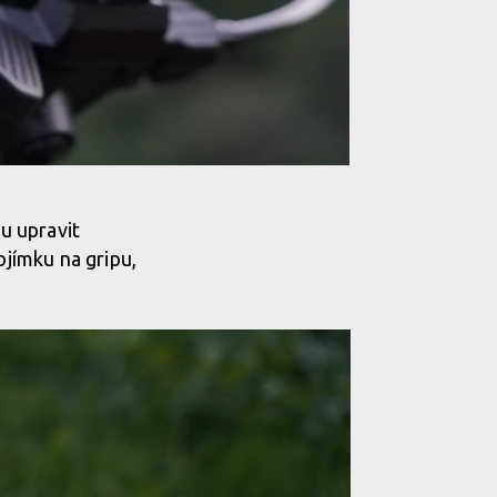
tu upravit
bjímku na gripu,