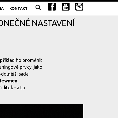
MA
KONTAKT
ONEČNÉ NASTAVENÍ
apříklad ho proměnit
tuningové prvky, jako
odolnější sada
Newmen
ídítek - a to