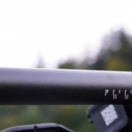
nastavení šířky řídítek
Novinka: Newmen Components VariGr
nastavení šířky řídítek
Novinka: Newmen Components VariGr