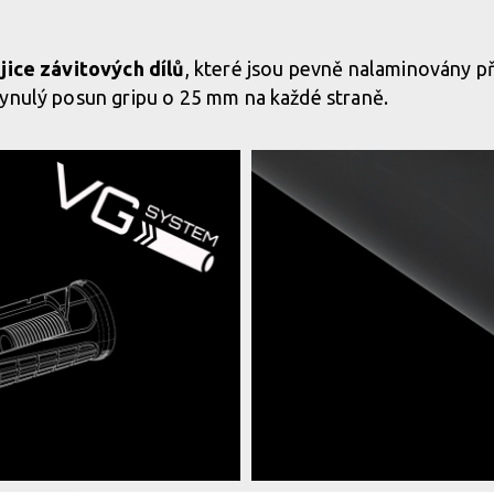
jice závitových dílů
, které jsou pevně nalaminovány př
lynulý posun gripu o 25 mm na každé straně.