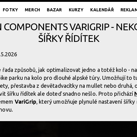
FOTKY
MERCH
BAZAR
KURZY
KALENDÁŘ
REKLA
 COMPONENTS VARIGRIP - NEK
ŠÍŘKY ŘÍDÍTEK
5.5.2026
e řada způsobů, jak optimalizovat jedno a totéž kolo - n
 bike parku na kolo pro dlouhé alpské túry. Umožňují to 
 sety, přestavba z devětadvacítky na mullet nebo druhá, 
it šířku řídítek ale doteď snadno nešlo. Proto přichází
témem
VariGrip
, který umožňuje plynulé nastavení šířky ř
novu.