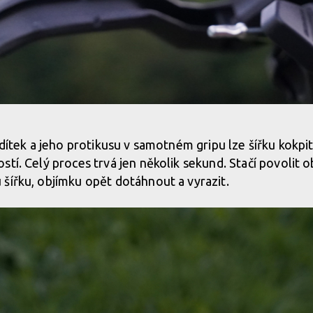
nastavení šířky řídítek
ídítek a jeho protikusu v samotném gripu lze šířku kokpi
tí. Celý proces trvá jen několik sekund. Stačí povolit o
nastavení šířky řídítek
šířku, objímku opět dotáhnout a vyrazit.