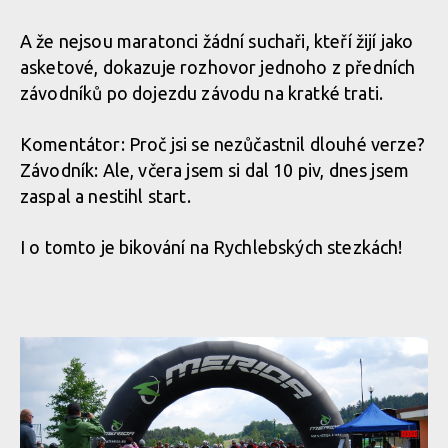
A že nejsou maratonci žádní suchaři, kteří žijí jako
asketové, dokazuje rozhovor jednoho z předních
závodníků po dojezdu závodu na kratké trati.
Komentátor: Proč jsi se nezůčastnil dlouhé verze?
Závodník: Ale, včera jsem si dal 10 piv, dnes jsem
zaspal a nestihl start.
I o tomto je bikování na Rychlebských stezkách!