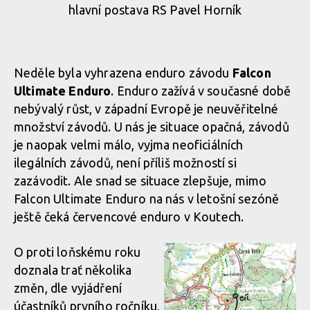
hlavní postava RS Pavel Horník
Neděle byla vyhrazena enduro závodu
Falcon
Ultimate Enduro
. Enduro zažívá v současné době
nebývalý růst, v západní Evropě je neuvěřitelné
množství závodů. U nás je situace opačná, závodů
je naopak velmi málo, vyjma neoficiálních
ilegálních závodů, není příliš možností si
zazávodit. Ale snad se situace zlepšuje, mimo
Falcon Ultimate Enduro na nás v letošní sezóně
ještě čeká červencové enduro v Koutech.
O proti loňskému roku
doznala trať několika
změn, dle vyjádření
účastníků prvního ročníku,