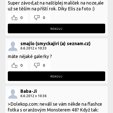
Super závod,až na naštíplej malíček na noze,ale
už se těším na příští rok. Díky Elis za foto :)
0
0
REAGUJ
smajlo (smyckajiri (a) seznam.cz)
6.6.2012 v 10:33
máte nějaké galerky ?
0
0
REAGUJ
Baba-Ji
6.6.2012 v 10:36
>Dolekop.com: neválí se vám někde na flashce
fotka s oranžovým Monsterem 48? Když tak: