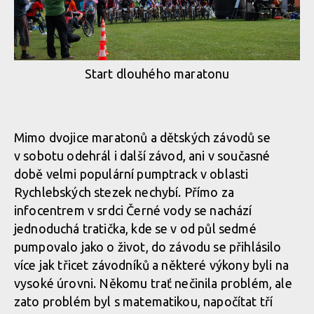
Start dlouhého maratonu
Mimo dvojice maratonů a dětských závodů se
v sobotu odehrál i další závod, ani v současné
době velmi populární pumptrack v oblasti
Rychlebských stezek nechybí. Přímo za
infocentrem v srdci Černé vody se nachází
jednoduchá tratička, kde se v od půl sedmé
pumpovalo jako o život, do závodu se přihlásilo
více jak třicet závodníků a některé výkony byli na
vysoké úrovni. Někomu trať nečinila problém, ale
zato problém byl s matematikou, napočítat tří