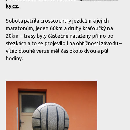
ky.cz
.
Sobota patřila crosscountry jezdcům a jejich
maratonům, jeden 60km a druhý kraťoučký na
20km – trasy byly částečně nataženy přímo po
stezkách a to se projevilo i na obtížnosti závodu –
vítěz dlouhé verze měl čas okolo dvou a půl
hodiny.