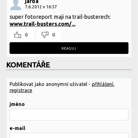
jarda
7.6.2012 v 16:57
super fotoreport maji na trail-busterech:
www.trail-busters.com/...
0
0
REAGUJ
KOMENTÁŘE
Publikovat jako anonymní uživatel -
přihlášení
,
registrace
jméno
e-mail