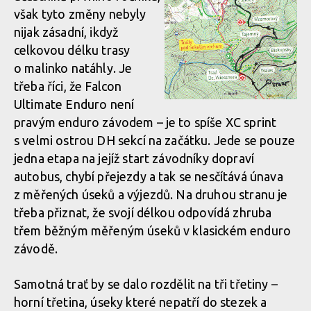
však tyto změny nebyly
nijak zásadní, ikdyž
celkovou délku trasy
o malinko natáhly. Je
třeba říci, že Falcon
Ultimate Enduro není
pravým enduro závodem – je to spíše XC sprint
s velmi ostrou DH sekcí na začátku. Jede se pouze
jedna etapa na jejíž start závodníky dopraví
autobus, chybí přejezdy a tak se nesčítává únava
z měřených úseků a výjezdů. Na druhou stranu je
třeba přiznat, že svojí délkou odpovídá zhruba
třem běžným měřeným úseků v klasickém enduro
závodě.
Samotná trať by se dalo rozdělit na tři třetiny –
horní třetina, úseky které nepatří do stezek a