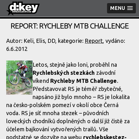
MENU
REPORT: RYCHLEBY MTB CHALLENGE
Autor: Keli, Elis, DD, kategorie:
Report
, vydáno:
6.6.2012
Letos, stejně jako loni, proběhl na
Rychlebských stezkách
závodní
víkend
Rychleby MTB Challenge
.
Představovat RS je téměř zbytečné,
napsáno již bylo mnoho – RS je lokalita
na česko-polském pomezí v okolí obce Černá
voda. RS je síť mnoha stezek – původních
loveckých chodníků doplněných o další již čistě za
účelem bajkování vytvořených trailů. Vše
podstatné se dozvíte na webu
rychlebskestez­