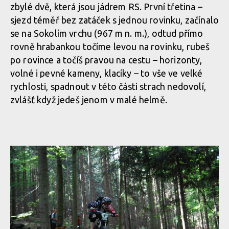
zbylé dvě, která jsou jádrem RS. První třetina –
sjezd téměř bez zatáček s jednou rovinku, začínalo
se na Sokolím vrchu (967 m n. m.), odtud přímo
rovně hrabankou točíme levou na rovinku, rubeš
po rovince a točíš pravou na cestu – horizonty,
volné i pevné kameny, klacíky – to vše ve velké
rychlosti, spadnout v této části strach nedovolí,
zvlášť když jedeš jenom v malé helmě.