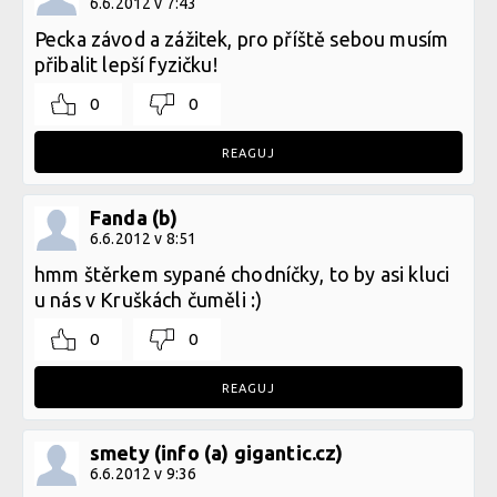
6.6.2012 v 7:43
Pecka závod a zážitek, pro příště sebou musím
přibalit lepší fyzičku!
0
0
REAGUJ
Fanda (b)
6.6.2012 v 8:51
hmm štěrkem sypané chodníčky, to by asi kluci
u nás v Kruškách čuměli :)
0
0
REAGUJ
smety (info (a) gigantic.cz)
6.6.2012 v 9:36