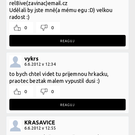
rel8ive(zavinac)email.cz
Udělali by jste mně(a mému egu :D) velkou
radost :)
0
0
REAGUJ
vykrs
6.6.2012 v 12:34
to bych chtel videt tu prijemnou hrkacku,
praotec beztak malem vypustil dusi :)
0
0
REAGUJ
KRASAVICE
6.6.2012 v 12:55