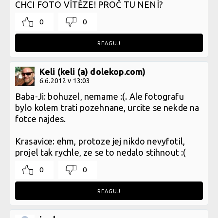
CHCI FOTO VÍTĚZE! PROČ TU NENÍ?
0
0
REAGUJ
Keli (keli (a) dolekop.com)
6.6.2012 v 13:03
Baba-Ji: bohuzel, nemame :(. Ale fotografu
bylo kolem trati pozehnane, urcite se nekde na
fotce najdes.
Krasavice: ehm, protoze jej nikdo nevyfotil,
projel tak rychle, ze se to nedalo stihnout :(
0
0
REAGUJ