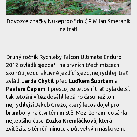
Dovozce značky Nukeproof do ČR Milan Smetaník
na trati
Druhý ročník Rychleby Falcon Ultimate Enduro
2012 ovládli sjezdaři, na prvních třech místech
skončili jezdci aktivně jezdící sjezd, nejrychleji trať
zvládl
Jarda Chytil
, před
Luďkem Šubrtem
a
Pavlem Čepem
. I přesto, že letošní trať byla delší,
tak letošní vítěz dosáhl lepšího času než loni
nejrychlejší Jakub Grežo, který letos dojel pro
brambory na čtvrtém místě. Mezi ženami dosáhla
nejlepšího času
Zuzka Kremláčková
, která
zvítězila s téměř minutu a půl velkým náskokem.