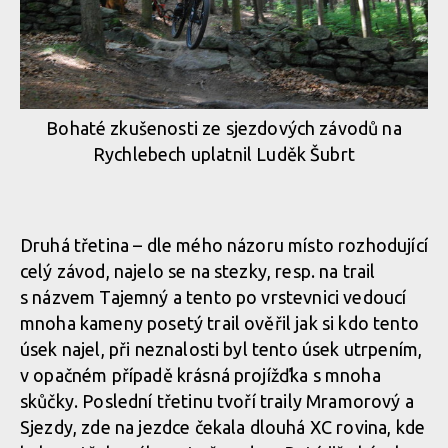
Bohaté zkušenosti ze sjezdových závodů na
Rychlebech uplatnil Luděk Šubrt
Druhá třetina – dle mého názoru místo rozhodující
celý závod, najelo se na stezky, resp. na trail
s názvem Tajemný a tento po vrstevnici vedoucí
mnoha kameny posetý trail ověřil jak si kdo tento
úsek najel, při neznalosti byl tento úsek utrpením,
v opačném případě krásná projížďka s mnoha
skůčky. Poslední třetinu tvoří traily Mramorový a
Sjezdy, zde na jezdce čekala dlouhá XC rovina, kde