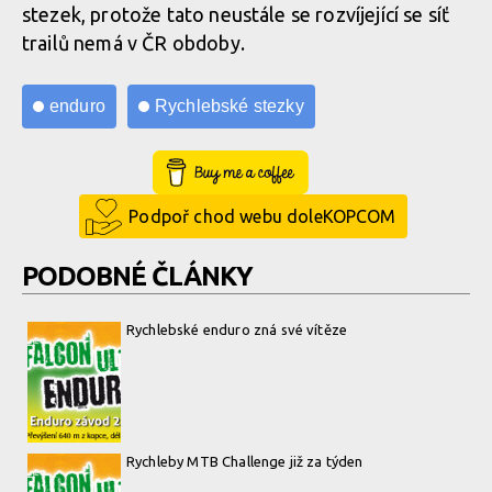
stezek, protože tato neustále se rozvíjející se síť
trailů nemá v ČR obdoby.
enduro
Rychlebské stezky
Buy Me a Coffee
Podpoř chod webu doleKOPCOM
PODOBNÉ ČLÁNKY
Rychlebské enduro zná své vítěze
Rychleby MTB Challenge již za týden