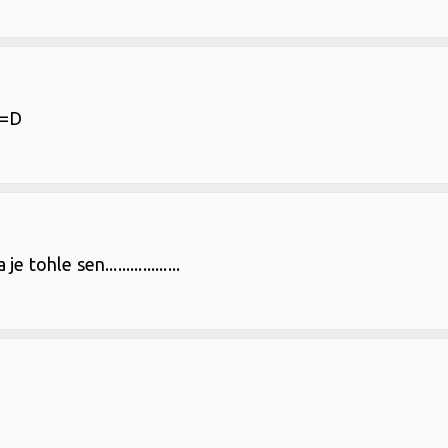
 =D
ohle sen..................