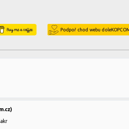
Buy Me a Coffee
Podpoř chod webu doleKOPCO
m.cz)
sakr