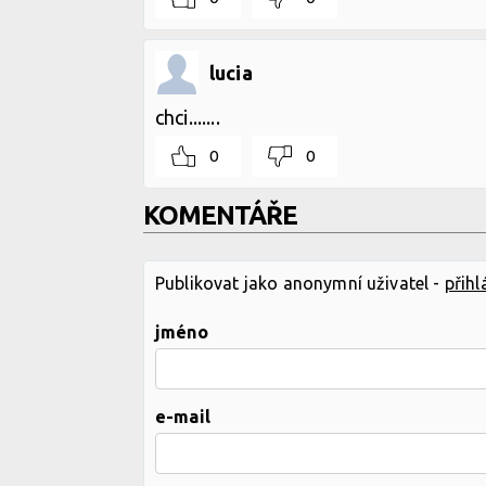
lucia
chci.......
0
0
KOMENTÁŘE
Publikovat jako anonymní uživatel -
přihl
jméno
e-mail