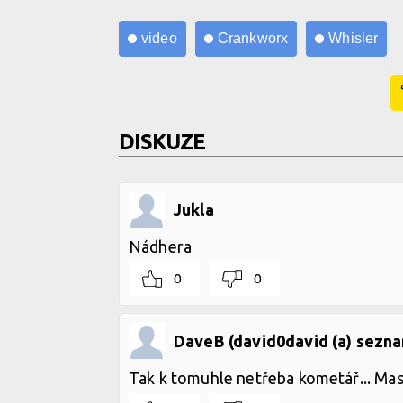
video
Crankworx
Whisler
DISKUZE
Jukla
Nádhera
0
0
DaveB (david0david (a) sezna
Tak k tomuhle netřeba kometář... Ma