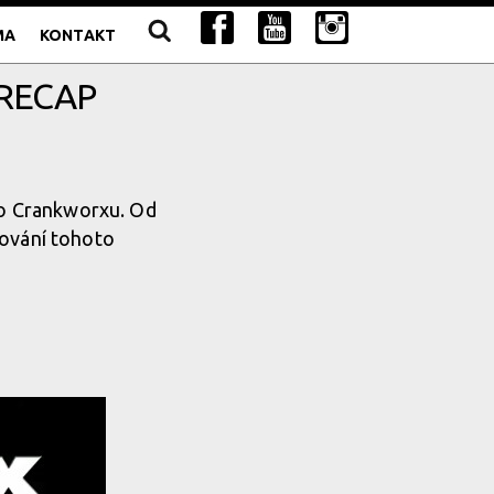
MA
KONTAKT
 RECAP
ho Crankworxu. Od
ačování tohoto