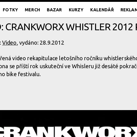
FOTKY
MERCH
BAZAR
KURZY
KALENDÁŘ
REKLA
: CRANKWORX WHISTLER 2012
:
Video
, vydáno: 28.9.2012
řená video rekapitulace letošního ročníku whistlerské
rpna se příští rok uskuteční ve Whisleru již desáté pokr
o bike festivalu.