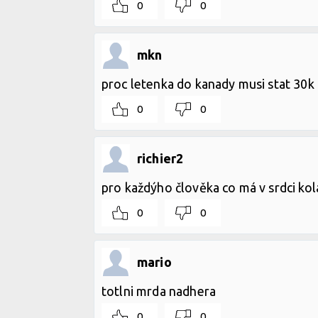
0
0
mkn
proc letenka do kanady musi stat 30k
0
0
richier2
pro každýho člověka co má v srdci kola je t
0
0
mario
totlni mrda nadhera
0
0