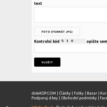
text
FOTO (FORMÁT JPG)
Kontrolní kód
opište se
doleKOP.COM
|
Články
|
Fotky
|
Bazar
|
Kur
Podporuj d:key
|
Obchodní podmínky
|
Fac